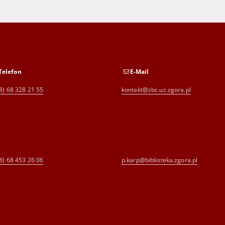
Telefon
E-Mail
8) 68 328 21 55
kontakt@zbc.uz.zgora.pl
8) 68 453 26 06
p.karp@biblioteka.zgora.pl