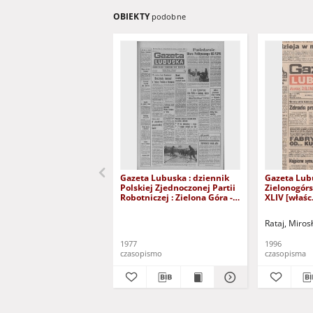
OBIEKTY
podobne
Gazeta Lubuska : dziennik
Gazeta Lub
Polskiej Zjednoczonej Partii
Zielonogór
Robotniczej : Zielona Góra -
XLIV [właśc.
Gorzów R. XXVI Nr 43 (23
marca 1996)
lutego 1977). - Wyd. A
Rataj, Miros
1977
1996
czasopismo
czasopisma