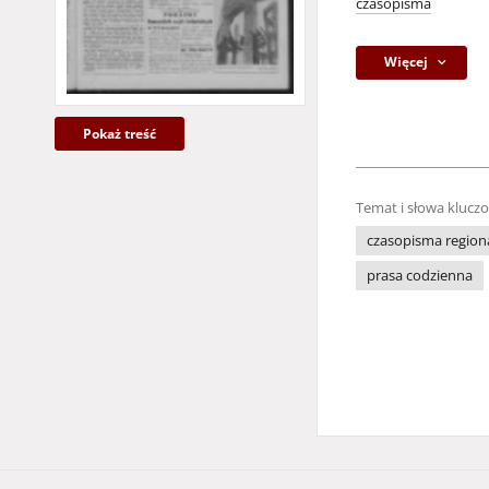
czasopisma
Więcej
Pokaż treść
Temat i słowa klucz
czasopisma region
prasa codzienna