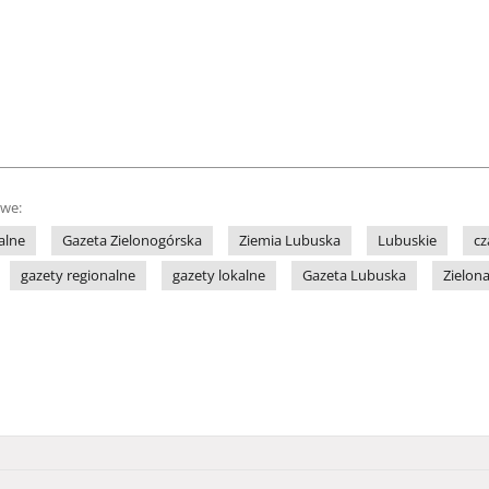
owe:
alne
Gazeta Zielonogórska
Ziemia Lubuska
Lubuskie
cz
gazety regionalne
gazety lokalne
Gazeta Lubuska
Zielon