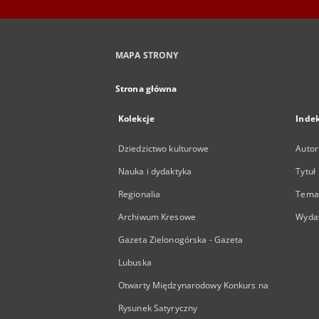
MAPA STRONY
Strona główna
Kolekcje
Inde
Dziedzictwo kulturowe
Autor
Nauka i dydaktyka
Tytuł
Regionalia
Temat
Archiwum Kresowe
Wyda
Gazeta Zielonogórska - Gazeta
Lubuska
Otwarty Międzynarodowy Konkurs na
Rysunek Satyryczny