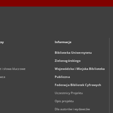
ksy
Informacje
Biblioteka Uniwersytetu
Zielonogórskiego
 i słowa kluczowe
Wojewódzka i Miejska Biblioteka
wca
Publiczna
Federacja Bibliotek Cyfrowych
Uczestnicy Projektu
Opis projektu
Dla autorów i wydawców