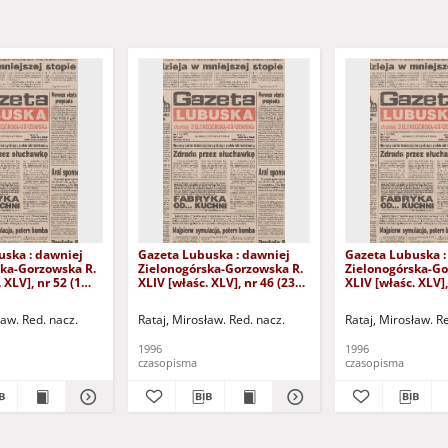
uska : dawniej
Gazeta Lubuska : dawniej
Gazeta Lubuska :
ska-Gorzowska R.
Zielonogórska-Gorzowska R.
Zielonogórska-Go
 XLV], nr 52 (1
XLIV [właśc. XLV], nr 46 (23
XLIV [właśc. XLV],
. - Wyd. 1
lutego 1996). - Wyd. 1
lutego 1996). - W
ław. Red. nacz.
Rataj, Mirosław. Red. nacz.
Rataj, Mirosław. R
1996
1996
czasopisma
czasopisma