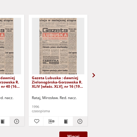
 dawniej
Gazeta Lubuska : dawniej
Gazeta Lubuska : dawn
rzowska R.
Zielonogórska-Gorzowska R.
Zielonogórska-Gorzows
 nr 40 (16
XLIV [właśc. XLV], nr 16 (19
XLI [właśc. XLII], nr 281
yd. 1
stycznia 1996). - Wyd. 1
grudnia 1993). - Wyd 1
ed. nacz.
Rataj, Mirosław. Red. nacz.
Rataj, Mirosław. Red. nac
1996
1993
czasopisma
czasopisma
Więcej