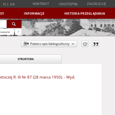
KONTRAST
ZALOGUJ SIĘ
UDOSTĘPNIJ
PL
EN
SY
INFORMACJE
HISTORIA PRZEGLĄDANIA
nsowane
?
Pobierz opis bibliograficzny
STRUKTURA
iczej R. III Nr 87 (28 marca 1950). - Wyd.