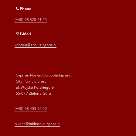
Phone
(+48) 68 328 21 55
E-Mail
kontakt@zbc.uz.zgora.pl
Cyprian Norwid Voivodeship and
City Public Library
al. Wojska Polskiego 9
65-077 Zielona Góra
(+48) 68 453 26 06
p.karp@biblioteka.zgora.pl