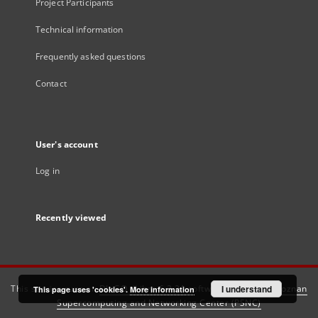
Project Participants
Technical information
Frequently asked questions
Contact
User's account
Log in
Recently viewed
This service runs on
DInGO dLibra 6.3.21
software created by
I understand
Poznan
This page uses 'cookies'.
More information
Supercomputing and Networking Center (PSNC)