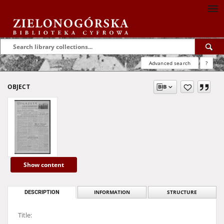
Advanced search
?
OBJECT
Show content
DESCRIPTION
INFORMATION
STRUCTURE
Title: