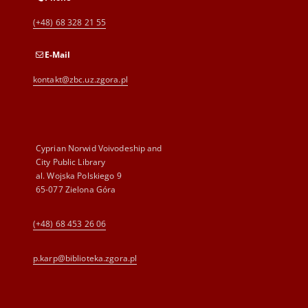
(+48) 68 328 21 55
E-Mail
kontakt@zbc.uz.zgora.pl
Cyprian Norwid Voivodeship and
City Public Library
al. Wojska Polskiego 9
65-077 Zielona Góra
(+48) 68 453 26 06
p.karp@biblioteka.zgora.pl