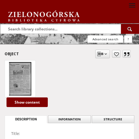
Advanced search
?
OBJECT
Show content
DESCRIPTION
INFORMATION
STRUCTURE
Title: