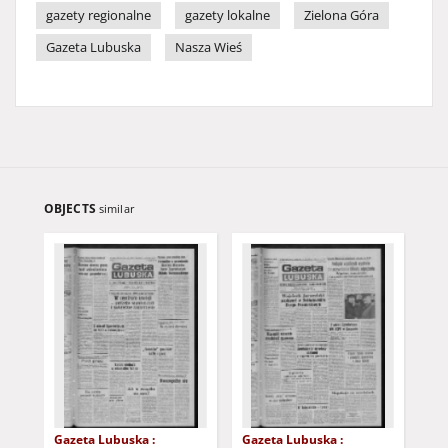
gazety regionalne
gazety lokalne
Zielona Góra
Gazeta Lubuska
Nasza Wieś
OBJECTS
similar
Gazeta Lubuska :
Gazeta Lubuska :
Gaz