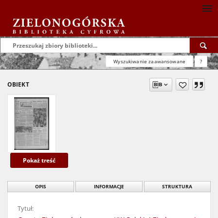
Wyszukiwanie zaawansowane
?
OBIEKT
Pokaż treść
OPIS
INFORMACJE
STRUKTURA
Tytuł: