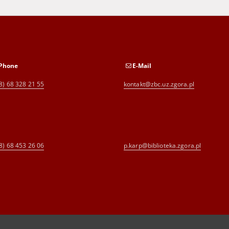
Phone
E-Mail
8) 68 328 21 55
kontakt@zbc.uz.zgora.pl
8) 68 453 26 06
p.karp@biblioteka.zgora.pl