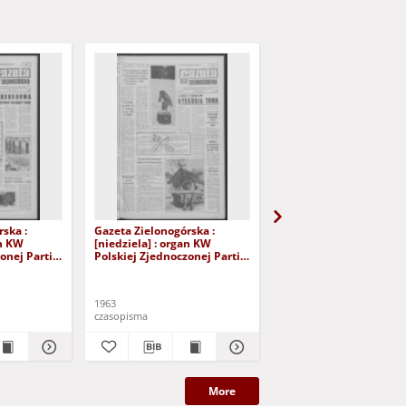
ska :
Gazeta Zielonogórska :
Gazeta Zielonogórska :
an KW
[niedziela] : organ KW
[niedziela] : organ KW
onej Partii
Polskiej Zjednoczonej Partii
Polskiej Zjednoczonej P
 Nr 28 (2/3
Robotniczej R. XII Nr 16
Robotniczej R. XII Nr 1
yd. A]
(19/20 stycznia 1963). - [Wyd.
(12/13 stycznia 1963). 
A]
A
1963
1963
czasopisma
czasopisma
More