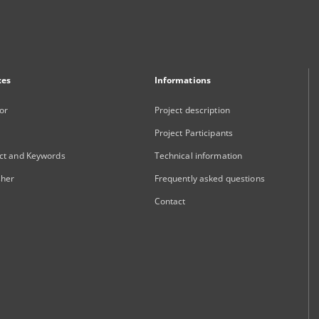
xes
Informations
or
Project description
Project Participants
ct and Keywords
Technical information
sher
Frequently asked questions
Contact