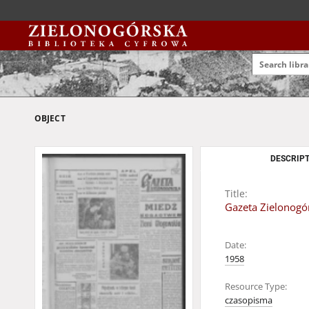
OBJECT
DESCRIPT
Title:
Gazeta Zielonogór
Date:
1958
Resource Type:
czasopisma