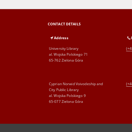
CONTACT DETAILS
Address
University Library
(+4
al. Wojska Polskiego 71
65-762 Zielona Góra
Cyprian Norwid Voivodeship and
(+4
City Public Library
al. Wojska Polskiego 9
65-077 Zielona Góra