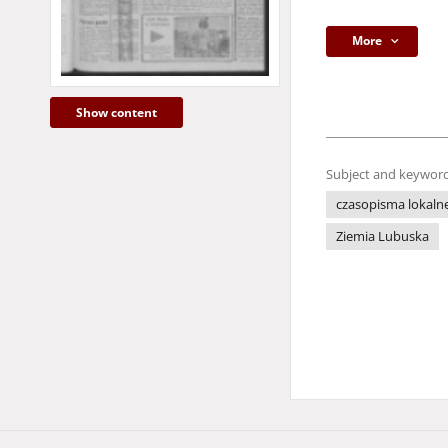
More
Show content
Subject and keyword
czasopisma lokaln
Ziemia Lubuska