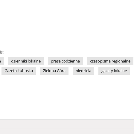
s:
e
dzienniki lokalne
prasa codzienna
czasopisma regionalne
Gazeta Lubuska
Zielona Góra
niedziela
gazety lokalne