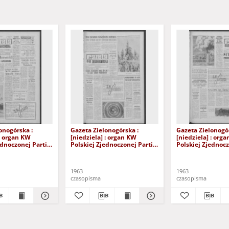
onogórska :
Gazeta Zielonogórska :
Gazeta Zielonogór
 : organ KW
[niedziela] : organ KW
[niedziela] : org
ednoczonej Partii
Polskiej Zjednoczonej Partii
Polskiej Zjednocz
 R. XII Nr 141
Robotniczej R. XII Nr 34 (9/10
Robotniczej R. XII
wca 1963). - [Wyd.
lutego 1963). - Wyd. A
lutego 1963). - [W
1963
1963
czasopisma
czasopisma