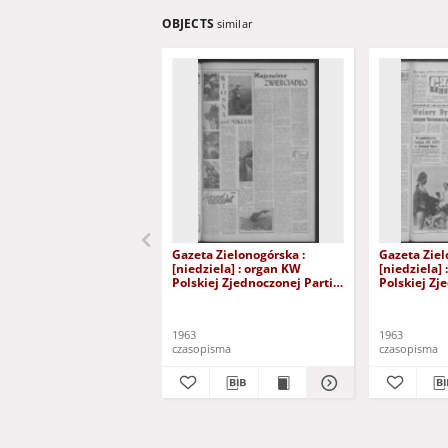
OBJECTS
similar
Gazeta Zielonogórska :
Gazeta Ziel
[niedziela] : organ KW
[niedziela]
Polskiej Zjednoczonej Partii
Polskiej Zj
Robotniczej R. XII Nr 40
Robotniczej
(16/17 lutego 1963). - [Wyd.
(15/16 czer
A]
A]
1963
1963
czasopisma
czasopisma