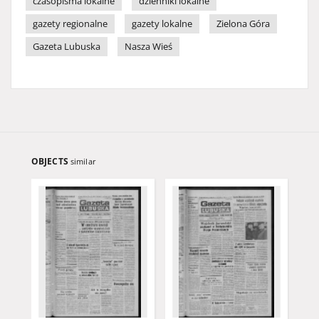
czasopisma lokalne
dzienniki lokalne
gazety regionalne
gazety lokalne
Zielona Góra
Gazeta Lubuska
Nasza Wieś
OBJECTS
similar