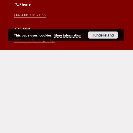
Phone
(+48) 68 328 21 55
E-Mail
I understand
This page uses 'cookies'.
More information
kontakt@zbc.uz.zgora.pl
Cyprian Norwid Voivodeship and
City Public Library
al. Wojska Polskiego 9
65-077 Zielona Góra
(+48) 68 453 26 06
p.karp@biblioteka.zgora.pl