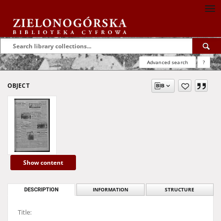
Advanced search
?
OBJECT
Show content
DESCRIPTION
INFORMATION
STRUCTURE
Title: