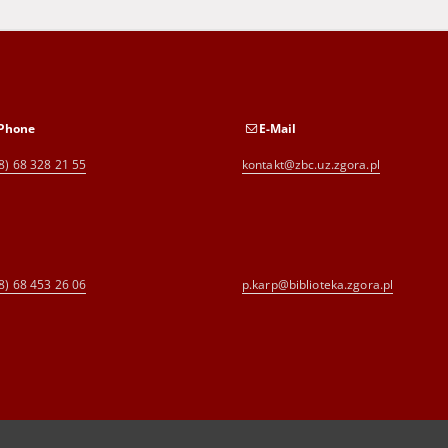
Phone
E-Mail
8) 68 328 21 55
kontakt@zbc.uz.zgora.pl
8) 68 453 26 06
p.karp@biblioteka.zgora.pl