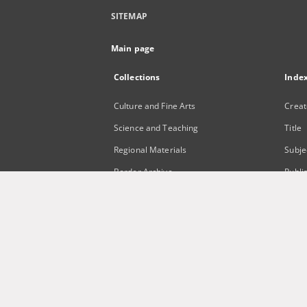
SITEMAP
Main page
Collections
Inde
Culture and Fine Arts
Creat
Science and Teaching
Title
Regional Materials
Subje
Border Archive
Publi
Gazeta Zielonogórska - Gazeta
Lubuska
International Open Cartoon Contest
Digital Library Zielona Gora for the
Blind
...