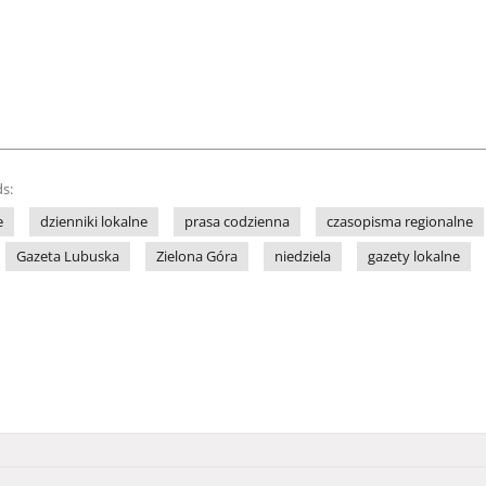
s:
e
dzienniki lokalne
prasa codzienna
czasopisma regionalne
Gazeta Lubuska
Zielona Góra
niedziela
gazety lokalne