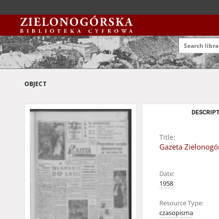
OBJECT
DESCRIPT
Title:
Gazeta Zielonogór
Date:
1958
Resource Type:
czasopisma