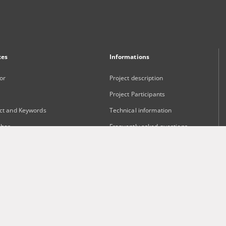
xes
Informations
or
Project description
Project Participants
ct and Keywords
Technical information
sher
Frequently asked questions
Contact