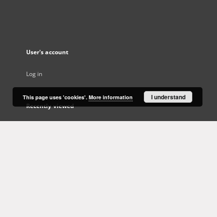
User's account
Log in
I understand
This page uses 'cookies'.
More information
Recently viewed