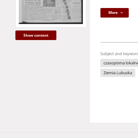
More
Show content
Subject and keyword
czasopisma lokaln
Ziemia Lubuska