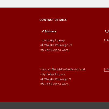
CONTACT DETAILS
Address
University Library
(+4
al. Wojska Polskiego 71
65-762 Zielona Góra
Cyprian Norwid Voivodeship and
(+4
City Public Library
al. Wojska Polskiego 9
65-077 Zielona Góra