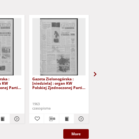
ska :
Gazeta Zielonogórska :
Gazeta Zielonogórska :
an KW
[niedziela] : organ KW
[niedziela] : organ KW
onej Partii
Polskiej Zjednoczonej Partii
Polskiej Zjednoczonej P
 Nr 28 (2/3
Robotniczej R. XII Nr 16
Robotniczej R. XII Nr 1
yd. A]
(19/20 stycznia 1963). - [Wyd.
(12/13 stycznia 1963). 
A]
A
1963
1963
czasopisma
czasopisma
More