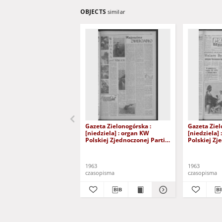
OBJECTS
similar
Gazeta Zielonogórska :
Gazeta Ziel
[niedziela] : organ KW
[niedziela]
Polskiej Zjednoczonej Partii
Polskiej Zj
Robotniczej R. XII Nr 40
Robotniczej
(16/17 lutego 1963). - [Wyd.
(15/16 czer
A]
A]
1963
1963
czasopisma
czasopisma