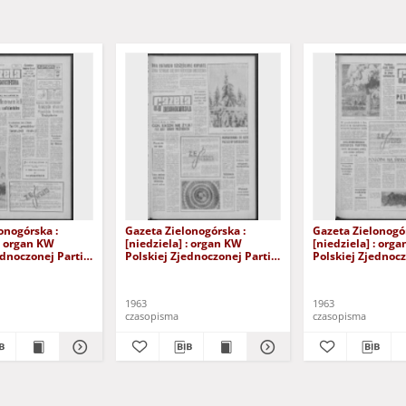
onogórska :
Gazeta Zielonogórska :
Gazeta Zielonogór
 : organ KW
[niedziela] : organ KW
[niedziela] : org
ednoczonej Partii
Polskiej Zjednoczonej Partii
Polskiej Zjednocz
 R. XII Nr 141
Robotniczej R. XII Nr 34 (9/10
Robotniczej R. XII
wca 1963). - [Wyd.
lutego 1963). - Wyd. A
lutego 1963). - [W
1963
1963
czasopisma
czasopisma