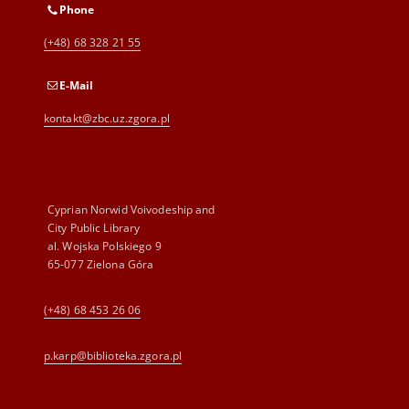
Phone
(+48) 68 328 21 55
E-Mail
kontakt@zbc.uz.zgora.pl
Cyprian Norwid Voivodeship and
City Public Library
al. Wojska Polskiego 9
65-077 Zielona Góra
(+48) 68 453 26 06
p.karp@biblioteka.zgora.pl