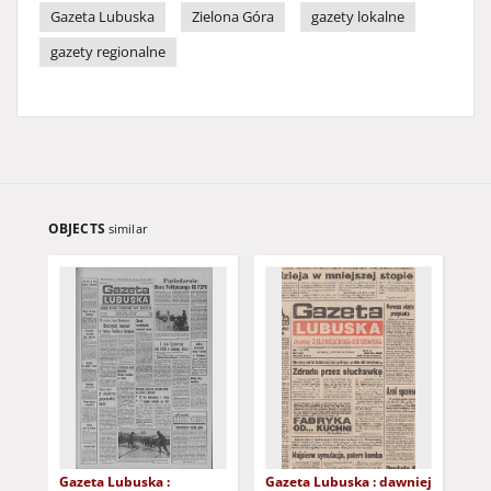
Gazeta Lubuska
Zielona Góra
gazety lokalne
gazety regionalne
OBJECTS
similar
Gazeta Lubuska :
Gazeta Lubuska : dawniej
Gaz