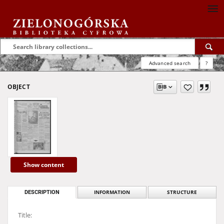
Advanced search
?
OBJECT
Show content
DESCRIPTION
INFORMATION
STRUCTURE
Title: