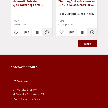
dziennik Polskiej
Zielonogórska-Gorzowska
Zi
Zjednoczonej Partii
R. XLIV [właśc. XLV], nr 52
R. 
Robotniczej : Zielona
(1 marca 1996). - Wyd. 1
(23
Góra - Gorzów R. XXVI Nr
Rataj, Mirosław. Red. nacz.
Rat
43 (23 lutego 1977). -
Wyd. A
1977
1996
199
czasopismo
czasopisma
cza
More
CONTACT DETAILS
Address
University Library
al. Wojska Polskiego 71
65-762 Zielona Góra