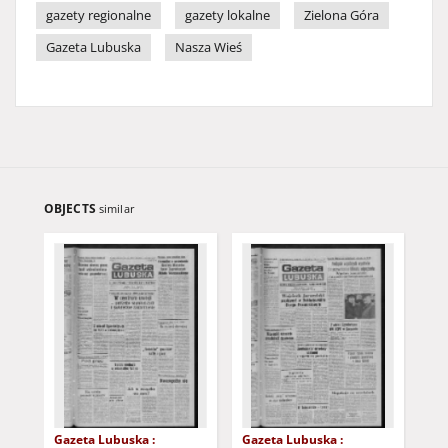
gazety regionalne
gazety lokalne
Zielona Góra
Gazeta Lubuska
Nasza Wieś
OBJECTS
similar
Gazeta Lubuska :
Gazeta Lubuska :
Gaz