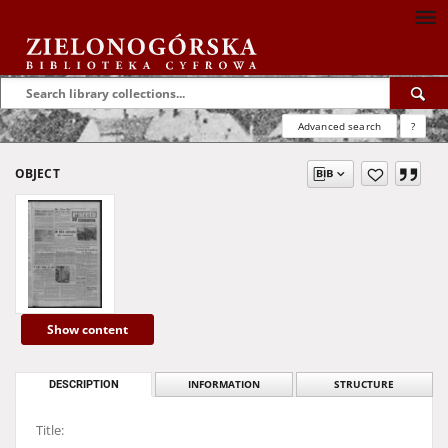
Advanced search
?
OBJECT
Show content
DESCRIPTION
INFORMATION
STRUCTURE
Title: