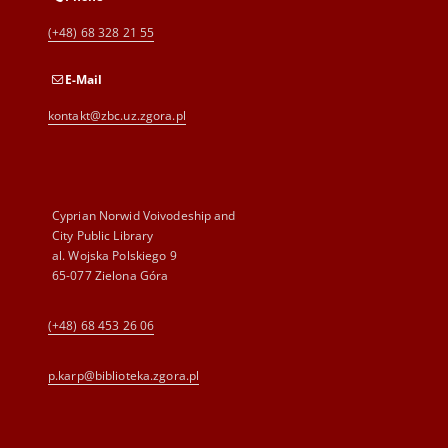
(+48) 68 328 21 55
E-Mail
kontakt@zbc.uz.zgora.pl
Cyprian Norwid Voivodeship and
City Public Library
al. Wojska Polskiego 9
65-077 Zielona Góra
(+48) 68 453 26 06
p.karp@biblioteka.zgora.pl