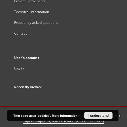
Project Participants
Technical information
Frequently asked questions
Contact
User's account
Log in
Recently viewed
This service runs on
DInGO dLibra 6.3.21
software created by
I understand
Poznan
This page uses 'cookies'.
More information
Supercomputing and Networking Center (PSNC)