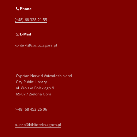
Phone
(+48) 68 328 21 55
E-Mail
kontakt@zbc.uz.zgora.pl
Cyprian Norwid Voivodeship and
City Public Library
al. Wojska Polskiego 9
65-077 Zielona Góra
(+48) 68 453 26 06
p.karp@biblioteka.zgora.pl