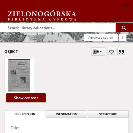
Advanced search
?
OBJECT
Show content
DESCRIPTION
INFORMATION
STRUCTURE
Title: