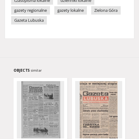
czasopisma lokalne
dzienniki lokalne
gazety regionalne
gazety lokalne
Zielona Góra
Gazeta Lubuska
OBJECTS
similar