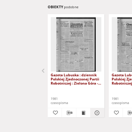
OBIEKTY
podobne
Gazeta Lubuska : dziennik
Gazeta Lubu
Polskiej Zjednoczonej Partii
Polskiej Zj
Robotniczej : Zielona Góra -
Robotniczej 
Gorzów R. XXIX Nr 241 (3
Gorzów R. X
grudnia 1981). - Wyd. A
listopada 1
1981
1981
czasopisma
czasopisma