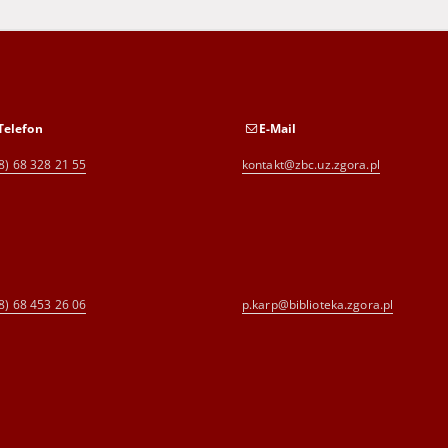
Telefon
E-Mail
8) 68 328 21 55
kontakt@zbc.uz.zgora.pl
8) 68 453 26 06
p.karp@biblioteka.zgora.pl