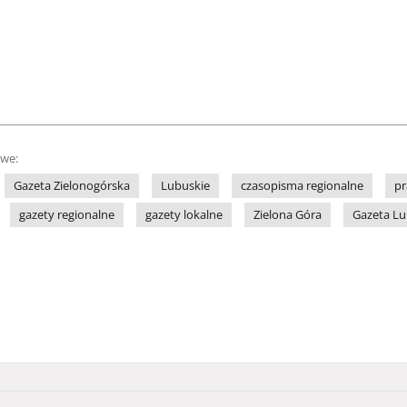
owe:
Gazeta Zielonogórska
Lubuskie
czasopisma regionalne
pr
gazety regionalne
gazety lokalne
Zielona Góra
Gazeta L