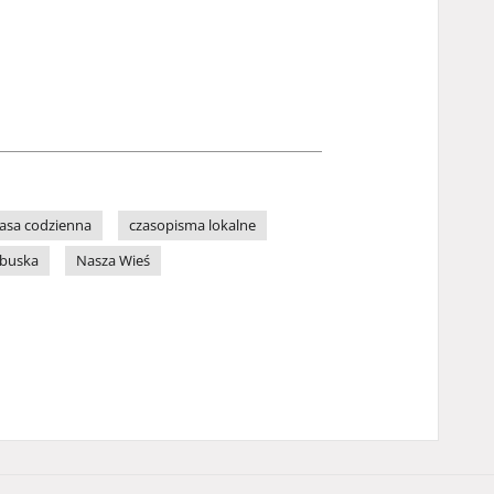
asa codzienna
czasopisma lokalne
ubuska
Nasza Wieś