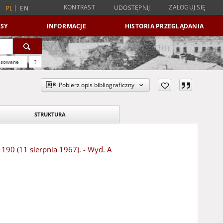
KONTRAST
ZALOGUJ SIĘ
UDOSTĘPNIJ
PL
EN
SY
INFORMACJE
HISTORIA PRZEGLĄDANIA
nsowane
?
Pobierz opis bibliograficzny
STRUKTURA
 190 (11 sierpnia 1967). - Wyd. A