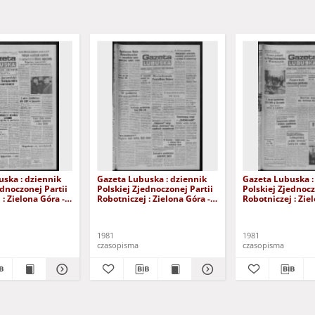
ska : dziennik
Gazeta Lubuska : dziennik
Gazeta Lubuska :
ednoczonej Partii
Polskiej Zjednoczonej Partii
Polskiej Zjednocz
: Zielona Góra -
Robotniczej : Zielona Góra -
Robotniczej : Zie
XIX Nr 236 (26
Gorzów R. XXIX Nr 231 (19
Gorzów R. XXIX N
981). - Wyd. A
listopada 1981). - Wyd. A
listopada 1981). 
1981
1981
czasopisma
czasopisma