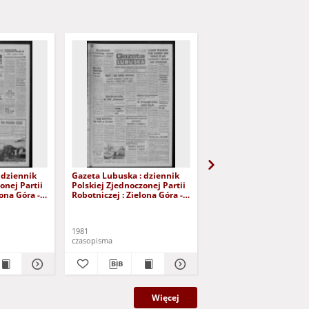
 dziennik
Gazeta Lubuska : dziennik
Gazeta Lubuska : dzie
onej Partii
Polskiej Zjednoczonej Partii
Polskiej Zjednoczonej P
lona Góra -
Robotniczej : Zielona Góra -
Robotniczej : Zielona G
r 226 (12
Gorzów R. XXIX Nr 221 (5
Gorzów R. XXIX Nr 216 
- Wyd. A
listopada 1981). - Wyd. A
października 1981). - W
1981
1981
czasopisma
czasopisma
Więcej