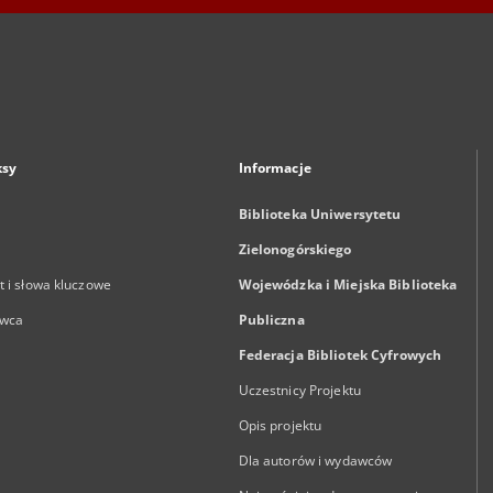
ksy
Informacje
Biblioteka Uniwersytetu
Zielonogórskiego
 i słowa kluczowe
Wojewódzka i Miejska Biblioteka
wca
Publiczna
Federacja Bibliotek Cyfrowych
Uczestnicy Projektu
Opis projektu
Dla autorów i wydawców