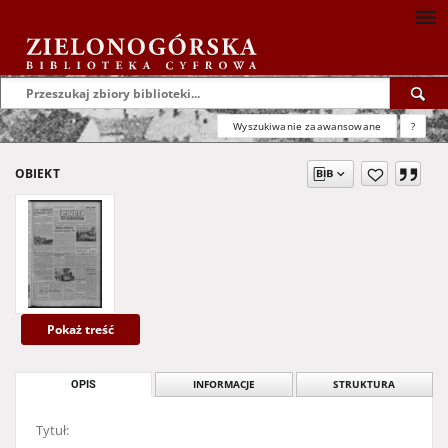
Wyszukiwanie zaawansowane
?
OBIEKT
Pokaż treść
OPIS
INFORMACJE
STRUKTURA
Tytuł: