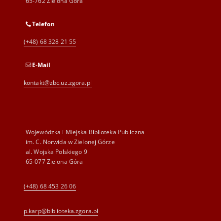
65-762 Zielona Góra
Telefon
(+48) 68 328 21 55
E-Mail
kontakt@zbc.uz.zgora.pl
Wojewódzka i Miejska Biblioteka Publiczna
im. C. Norwida w Zielonej Górze
al. Wojska Polskiego 9
65-077 Zielona Góra
(+48) 68 453 26 06
p.karp@biblioteka.zgora.pl