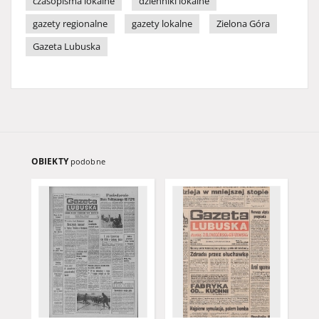
czasopisma lokalne
dzienniki lokalne
gazety regionalne
gazety lokalne
Zielona Góra
Gazeta Lubuska
OBIEKTY
podobne