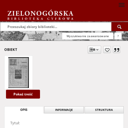
Wyszukiwanie zaawansowane
?
OBIEKT
Pokaż treść
OPIS
INFORMACJE
STRUKTURA
Tytuł: