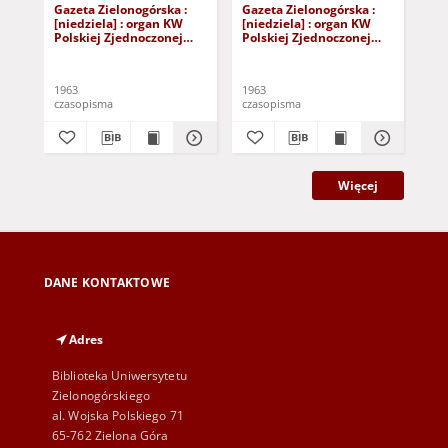
Gazeta Zielonogórska :
Gazeta Zielonogórska :
Gaz
[niedziela] : organ KW
[niedziela] : organ KW
[ni
Polskiej Zjednoczonej
Polskiej Zjednoczonej
Pol
Partii Robotniczej R. XII
Partii Robotniczej R. XII
Par
Nr 40 (16/17 lutego 1963).
Nr 141 (15/16 czerwca
Nr 
- [Wyd. A]
1963). - [Wyd. A]
Wy
1963
1963
196
czasopisma
czasopisma
cza
Więcej
DANE KONTAKTOWE
Adres
Biblioteka Uniwersytetu
Zielonogórskiego
al. Wojska Polskiego 71
65-762 Zielona Góra