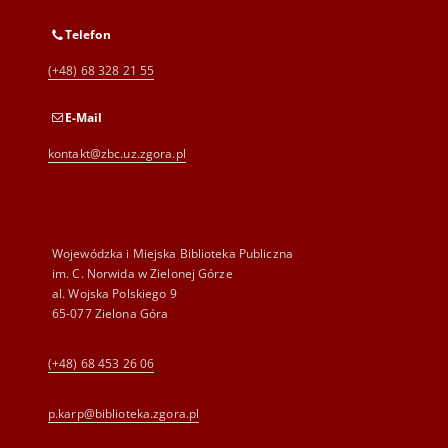
Telefon
(+48) 68 328 21 55
E-Mail
kontakt@zbc.uz.zgora.pl
Wojewódzka i Miejska Biblioteka Publiczna
im. C. Norwida w Zielonej Górze
al. Wojska Polskiego 9
65-077 Zielona Góra
(+48) 68 453 26 06
p.karp@biblioteka.zgora.pl