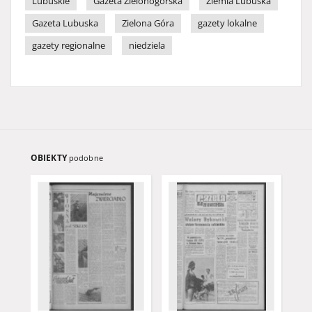
Lubuskie
Gazeta Zielonogórska
Ziemia Lubuska
Gazeta Lubuska
Zielona Góra
gazety lokalne
gazety regionalne
niedziela
OBIEKTY
podobne