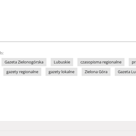
s:
Gazeta Zielonogórska
Lubuskie
czasopisma regionalne
pr
gazety regionalne
gazety lokalne
Zielona Góra
Gazeta L