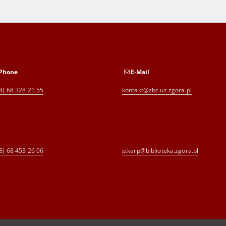
Phone
E-Mail
8) 68 328 21 55
kontakt@zbc.uz.zgora.pl
8) 68 453 26 06
p.karp@biblioteka.zgora.pl