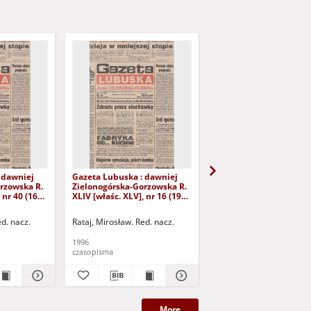
 dawniej
Gazeta Lubuska : dawniej
Gazeta Lubuska : dawn
rzowska R.
Zielonogórska-Gorzowska R.
Zielonogórska-Gorzows
 nr 40 (16
XLIV [właśc. XLV], nr 16 (19
XLI [właśc. XLII], nr 281
yd. 1
stycznia 1996). - Wyd. 1
grudnia 1993). - Wyd 1
ed. nacz.
Rataj, Mirosław. Red. nacz.
Rataj, Mirosław. Red. nac
1996
1993
czasopisma
czasopisma
More