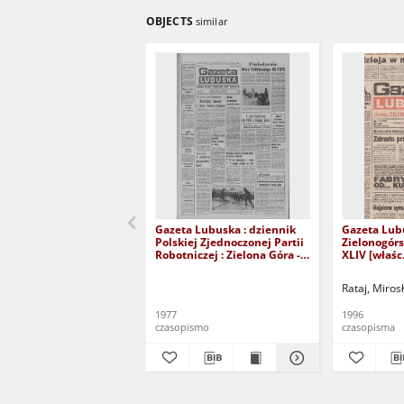
OBJECTS
similar
Gazeta Lubuska : dziennik
Gazeta Lub
Polskiej Zjednoczonej Partii
Zielonogór
Robotniczej : Zielona Góra -
XLIV [właśc.
Gorzów R. XXVI Nr 43 (23
marca 1996)
lutego 1977). - Wyd. A
Rataj, Miros
1977
1996
czasopismo
czasopisma