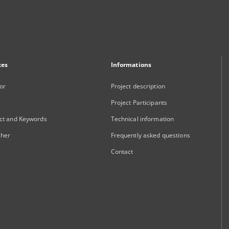
xes
Informations
or
Project description
Project Participants
ct and Keywords
Technical information
sher
Frequently asked questions
Contact