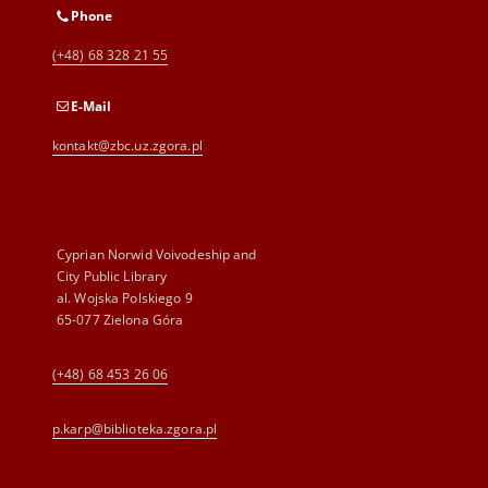
Phone
(+48) 68 328 21 55
E-Mail
kontakt@zbc.uz.zgora.pl
Cyprian Norwid Voivodeship and
City Public Library
al. Wojska Polskiego 9
65-077 Zielona Góra
(+48) 68 453 26 06
p.karp@biblioteka.zgora.pl