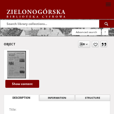
Advanced search
?
OBJECT
Show content
DESCRIPTION
INFORMATION
STRUCTURE
Title: