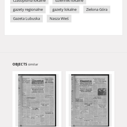
czasopisma lokalne
dzienniki lokalne
gazety regionalne
gazety lokalne
Zielona Góra
Gazeta Lubuska
Nasza Wieś
OBJECTS
similar