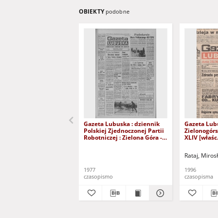
OBIEKTY
podobne
Gazeta Lubuska : dziennik
Gazeta Lub
Polskiej Zjednoczonej Partii
Zielonogór
Robotniczej : Zielona Góra -
XLIV [właśc.
Gorzów R. XXVI Nr 43 (23
marca 1996)
lutego 1977). - Wyd. A
Rataj, Miros
1977
1996
czasopismo
czasopisma