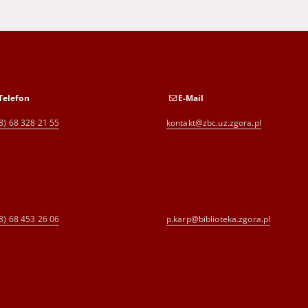
Telefon
E-Mail
8) 68 328 21 55
kontakt@zbc.uz.zgora.pl
8) 68 453 26 06
p.karp@biblioteka.zgora.pl