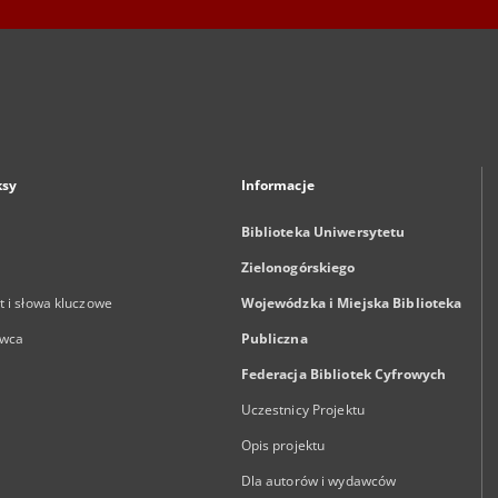
ksy
Informacje
Biblioteka Uniwersytetu
Zielonogórskiego
 i słowa kluczowe
Wojewódzka i Miejska Biblioteka
wca
Publiczna
Federacja Bibliotek Cyfrowych
Uczestnicy Projektu
Opis projektu
Dla autorów i wydawców