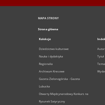
MAPA STRONY
Strona główna
Kolekcje
Inde
Dziedzictwo kulturowe
Autor
Nauka i dydaktyka
Tytuł
Regionalia
Temat
Archiwum Kresowe
Wyda
Gazeta Zielonogórska - Gazeta
Lubuska
Otwarty Międzynarodowy Konkurs na
Rysunek Satyryczny