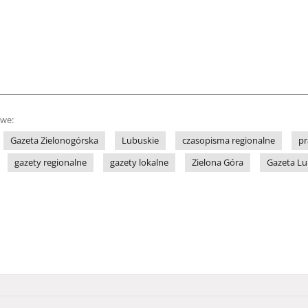
owe:
Gazeta Zielonogórska
Lubuskie
czasopisma regionalne
pr
gazety regionalne
gazety lokalne
Zielona Góra
Gazeta L