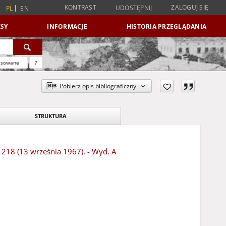
KONTRAST
ZALOGUJ SIĘ
UDOSTĘPNIJ
PL
EN
SY
INFORMACJE
HISTORIA PRZEGLĄDANIA
nsowane
?
Pobierz opis bibliograficzny
STRUKTURA
r 218 (13 września 1967). - Wyd. A