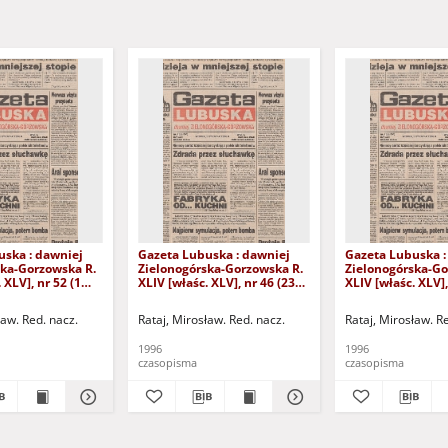
uska : dawniej
Gazeta Lubuska : dawniej
Gazeta Lubuska :
ska-Gorzowska R.
Zielonogórska-Gorzowska R.
Zielonogórska-Go
 XLV], nr 52 (1
XLIV [właśc. XLV], nr 46 (23
XLIV [właśc. XLV],
. - Wyd. 1
lutego 1996). - Wyd. 1
lutego 1996). - W
ław. Red. nacz.
Rataj, Mirosław. Red. nacz.
Rataj, Mirosław. R
1996
1996
czasopisma
czasopisma