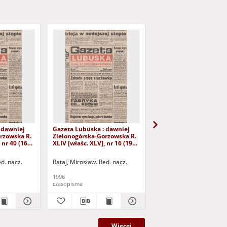
 dawniej
Gazeta Lubuska : dawniej
Gazeta Lubuska : dawn
rzowska R.
Zielonogórska-Gorzowska R.
Zielonogórska-Gorzows
 nr 40 (16
XLIV [właśc. XLV], nr 16 (19
XLI [właśc. XLII], nr 281
yd. 1
stycznia 1996). - Wyd. 1
grudnia 1993). - Wyd 1
ed. nacz.
Rataj, Mirosław. Red. nacz.
Rataj, Mirosław. Red. nac
1996
1993
czasopisma
czasopisma
Więcej