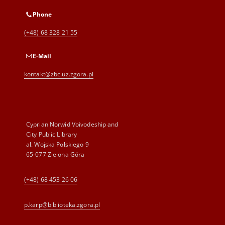
Phone
(+48) 68 328 21 55
E-Mail
kontakt@zbc.uz.zgora.pl
Cyprian Norwid Voivodeship and
City Public Library
al. Wojska Polskiego 9
65-077 Zielona Góra
(+48) 68 453 26 06
p.karp@biblioteka.zgora.pl