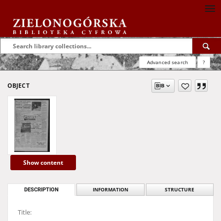
Advanced search
?
OBJECT
Show content
DESCRIPTION
INFORMATION
STRUCTURE
Title: