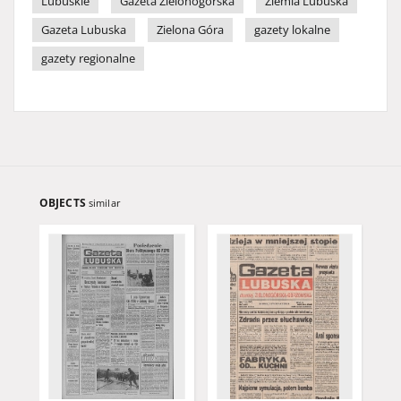
Lubuskie
Gazeta Zielonogórska
Ziemia Lubuska
Gazeta Lubuska
Zielona Góra
gazety lokalne
gazety regionalne
OBJECTS
similar