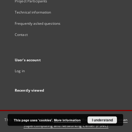
Project Participants
Technical information
Frequently asked questions
Contact
User's account
Log in
Recently viewed
This service runs on
DInGO dLibra 6.3.21
software created by
I understand
Poznan
This page uses 'cookies'.
More information
Supercomputing and Networking Center (PSNC)