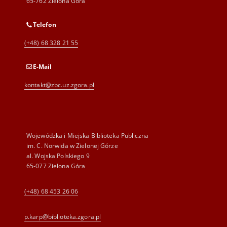
65-762 Zielona Góra
Telefon
(+48) 68 328 21 55
E-Mail
kontakt@zbc.uz.zgora.pl
Wojewódzka i Miejska Biblioteka Publiczna
im. C. Norwida w Zielonej Górze
al. Wojska Polskiego 9
65-077 Zielona Góra
(+48) 68 453 26 06
p.karp@biblioteka.zgora.pl