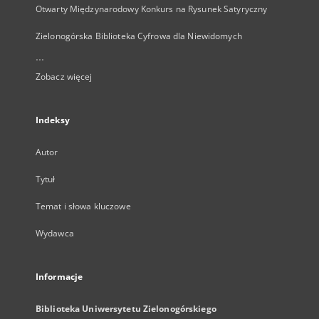
Otwarty Międzynarodowy Konkurs na Rysunek Satyryczny
Zielonogórska Biblioteka Cyfrowa dla Niewidomych
...
Zobacz więcej
Indeksy
Autor
Tytuł
Temat i słowa kluczowe
Wydawca
Informacje
Biblioteka Uniwersytetu Zielonogórskiego