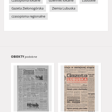
czasopisma lokalne
dzienniki lokalne
Lubuskie
Gazeta Zielonogórska
Ziemia Lubuska
czasopisma regionalne
OBIEKTY
podobne