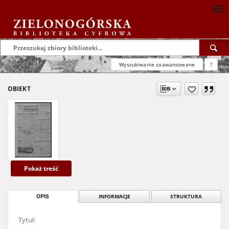
Wyszukiwanie zaawansowane
?
OBIEKT
Pokaż treść
OPIS
INFORMACJE
STRUKTURA
Tytuł: