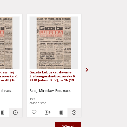
 dawniej
Gazeta Lubuska : dawniej
Gazeta Lubuska : dawn
rzowska R.
Zielonogórska-Gorzowska R.
Zielonogórska-Gorzows
 nr 40 (16
XLIV [właśc. XLV], nr 16 (19
XLI [właśc. XLII], nr 281
yd. 1
stycznia 1996). - Wyd. 1
grudnia 1993). - Wyd 1
ed. nacz.
Rataj, Mirosław. Red. nacz.
Rataj, Mirosław. Red. nac
1996
1993
czasopisma
czasopisma
Więcej