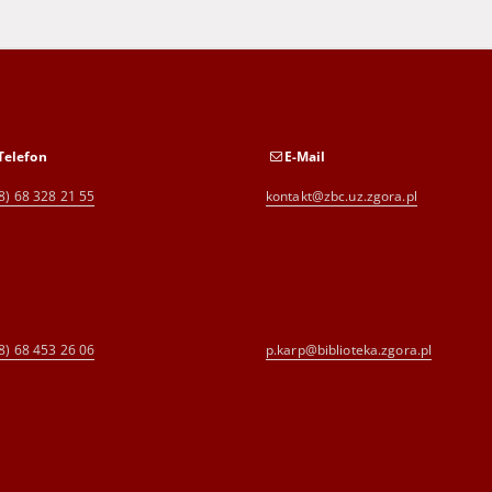
Telefon
E-Mail
8) 68 328 21 55
kontakt@zbc.uz.zgora.pl
8) 68 453 26 06
p.karp@biblioteka.zgora.pl