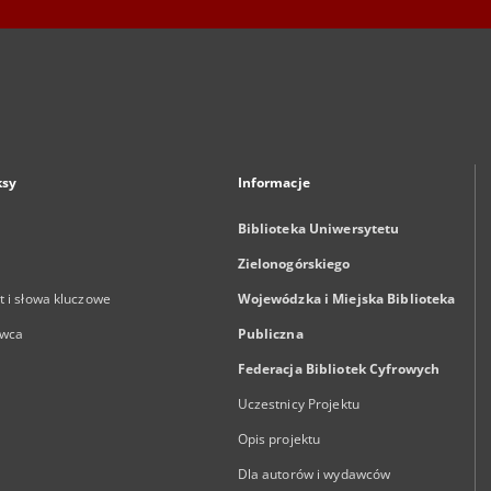
ksy
Informacje
Biblioteka Uniwersytetu
Zielonogórskiego
 i słowa kluczowe
Wojewódzka i Miejska Biblioteka
wca
Publiczna
Federacja Bibliotek Cyfrowych
Uczestnicy Projektu
Opis projektu
Dla autorów i wydawców