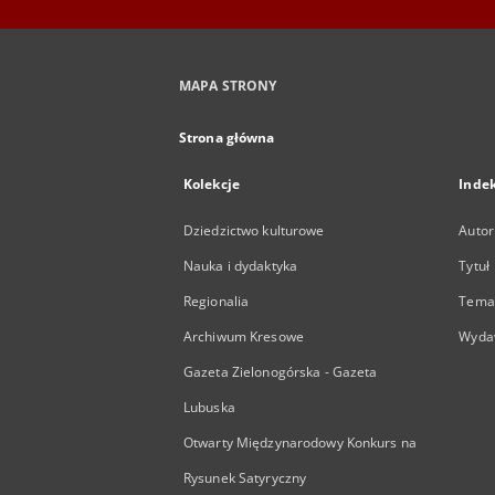
MAPA STRONY
Strona główna
Kolekcje
Inde
Dziedzictwo kulturowe
Autor
Nauka i dydaktyka
Tytuł
Regionalia
Temat
Archiwum Kresowe
Wyda
Gazeta Zielonogórska - Gazeta
Lubuska
Otwarty Międzynarodowy Konkurs na
Rysunek Satyryczny