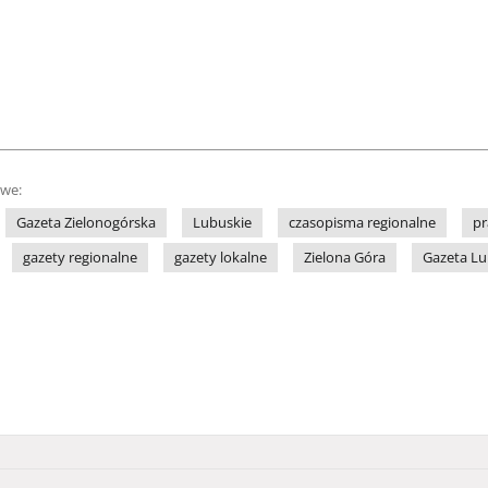
owe:
Gazeta Zielonogórska
Lubuskie
czasopisma regionalne
pr
gazety regionalne
gazety lokalne
Zielona Góra
Gazeta L