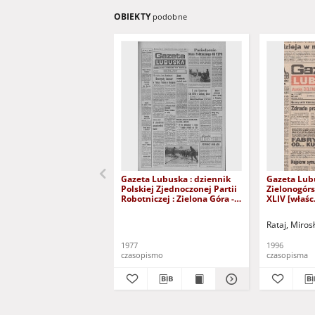
OBIEKTY
podobne
Gazeta Lubuska : dziennik
Gazeta Lub
Polskiej Zjednoczonej Partii
Zielonogór
Robotniczej : Zielona Góra -
XLIV [właśc.
Gorzów R. XXVI Nr 43 (23
marca 1996)
lutego 1977). - Wyd. A
Rataj, Miros
1977
1996
czasopismo
czasopisma