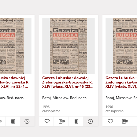
uska : dawniej
Gazeta Lubuska : dawniej
Gazeta Lubuska :
ska-Gorzowska R.
Zielonogórska-Gorzowska R.
Zielonogórska-Go
 XLV], nr 52 (1
XLIV [właśc. XLV], nr 46 (23
XLIV [właśc. XLV],
. - Wyd. 1
lutego 1996). - Wyd. 1
lutego 1996). - W
ław. Red. nacz.
Rataj, Mirosław. Red. nacz.
Rataj, Mirosław. R
1996
1996
czasopisma
czasopisma