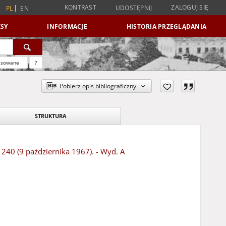
KONTRAST
ZALOGUJ SIĘ
UDOSTĘPNIJ
PL
EN
SY
INFORMACJE
HISTORIA PRZEGLĄDANIA
nsowane
?
Pobierz opis bibliograficzny
STRUKTURA
 240 (9 października 1967). - Wyd. A