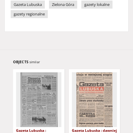
Gazeta Lubuska
Zielona Góra
gazety lokalne
gazety regionalne
OBJECTS
similar
Gazeta Lubuska :
Gazeta Lubuska : dawniej
Gaz