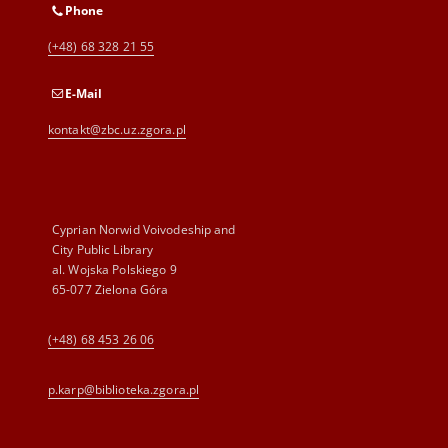
Phone
(+48) 68 328 21 55
E-Mail
kontakt@zbc.uz.zgora.pl
Cyprian Norwid Voivodeship and
City Public Library
al. Wojska Polskiego 9
65-077 Zielona Góra
(+48) 68 453 26 06
p.karp@biblioteka.zgora.pl