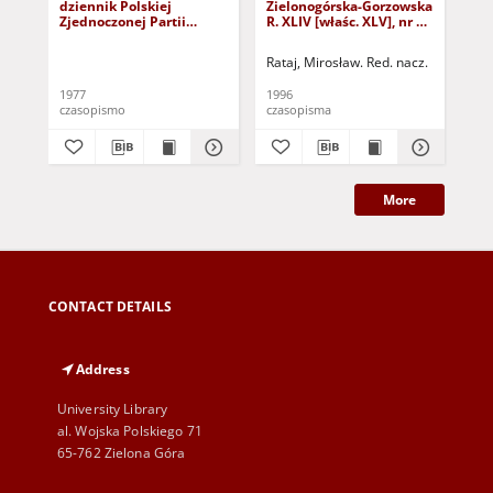
dziennik Polskiej
Zielonogórska-Gorzowska
Zi
Zjednoczonej Partii
R. XLIV [właśc. XLV], nr 52
R. 
Robotniczej : Zielona
(1 marca 1996). - Wyd. 1
(23
Góra - Gorzów R. XXVI Nr
Rataj, Mirosław. Red. nacz.
Rat
43 (23 lutego 1977). -
Wyd. A
1977
1996
199
czasopismo
czasopisma
cza
More
CONTACT DETAILS
Address
University Library
al. Wojska Polskiego 71
65-762 Zielona Góra