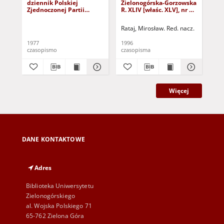
dziennik Polskiej
Zielonogórska-Gorzowska
Zi
Zjednoczonej Partii
R. XLIV [właśc. XLV], nr 52
R. 
Robotniczej : Zielona
(1 marca 1996). - Wyd. 1
(23
Góra - Gorzów R. XXVI Nr
Rataj, Mirosław. Red. nacz.
Rat
43 (23 lutego 1977). -
Wyd. A
1977
1996
199
czasopismo
czasopisma
cza
Więcej
DANE KONTAKTOWE
Adres
Biblioteka Uniwersytetu
Zielonogórskiego
al. Wojska Polskiego 71
65-762 Zielona Góra