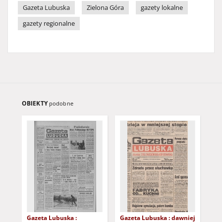
Gazeta Lubuska
Zielona Góra
gazety lokalne
gazety regionalne
OBIEKTY
podobne
Gazeta Lubuska :
Gazeta Lubuska : dawniej
Gaz