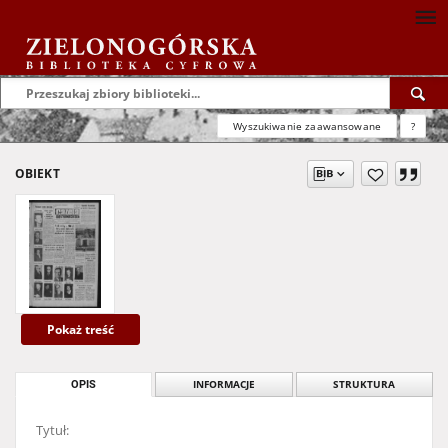
Wyszukiwanie zaawansowane
?
OBIEKT
Pokaż treść
OPIS
INFORMACJE
STRUKTURA
Tytuł: