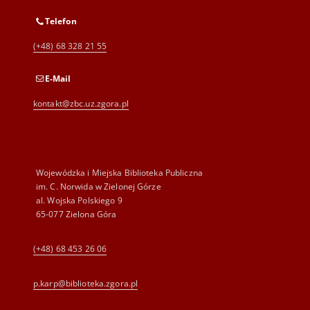
Telefon
(+48) 68 328 21 55
E-Mail
kontakt@zbc.uz.zgora.pl
Wojewódzka i Miejska Biblioteka Publiczna
im. C. Norwida w Zielonej Górze
al. Wojska Polskiego 9
65-077 Zielona Góra
(+48) 68 453 26 06
p.karp@biblioteka.zgora.pl