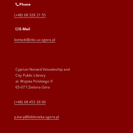
Phone
(+48) 68 328 21 55
E-Mail
kontakt@zbc.uz.zgora.pl
Cyprian Norwid Voivodeship and
City Public Library
al. Wojska Polskiego 9
65-077 Zielona Góra
(+48) 68 453 26 06
p.karp@biblioteka.zgora.pl