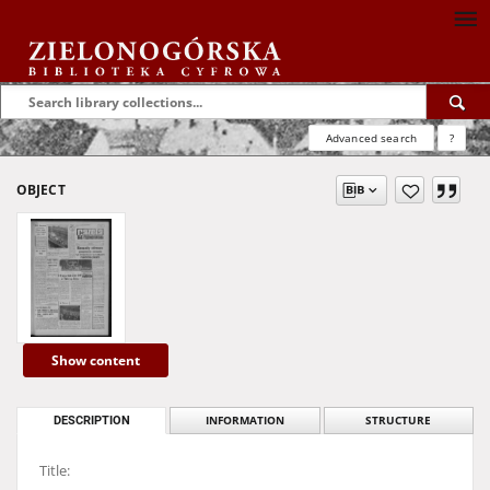
Advanced search
?
OBJECT
Show content
DESCRIPTION
INFORMATION
STRUCTURE
Title: