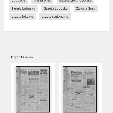
Lubuskie
Nasza Wieś
Gazeta Zielonogórska
Ziemia Lubuska
Gazeta Lubuska
Zielona Góra
gazety lokalne
gazety regionalne
OBJECTS
similar