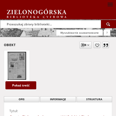
Wyszukiwanie zaawansowane
?
OBIEKT
Pokaż treść
OPIS
INFORMACJE
STRUKTURA
Tytuł: