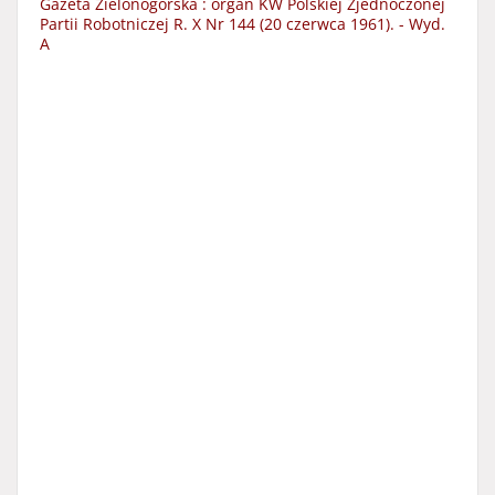
Gazeta Zielonogórska : organ KW Polskiej Zjednoczonej
Partii Robotniczej R. X Nr 144 (20 czerwca 1961). - Wyd.
A