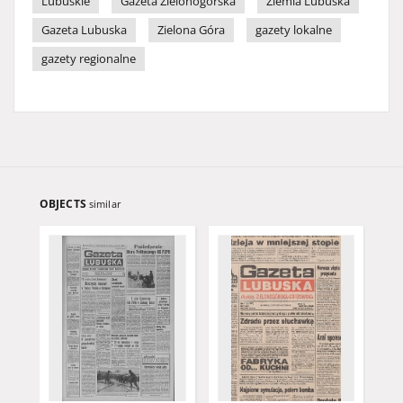
Lubuskie
Gazeta Zielonogórska
Ziemia Lubuska
Gazeta Lubuska
Zielona Góra
gazety lokalne
gazety regionalne
OBJECTS
similar