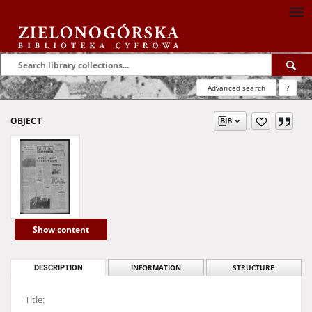
Advanced search
?
OBJECT
Show content
DESCRIPTION
INFORMATION
STRUCTURE
Title: