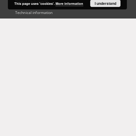
Project Participants
I understand
This page uses 'cookies'.
More information
Technical information
Frequently asked questions
Contact
User's account
Log in
Recently viewed
This service runs on
DInGO dLibra 6.3.21
software created by
Poznan
Supercomputing and Networking Center (PSNC)