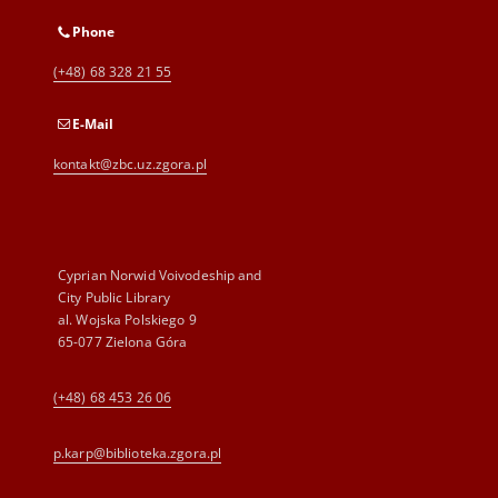
Phone
(+48) 68 328 21 55
E-Mail
kontakt@zbc.uz.zgora.pl
Cyprian Norwid Voivodeship and
City Public Library
al. Wojska Polskiego 9
65-077 Zielona Góra
(+48) 68 453 26 06
p.karp@biblioteka.zgora.pl