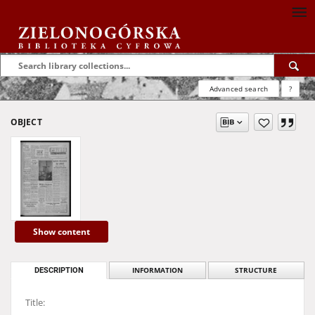
Advanced search
?
OBJECT
Show content
DESCRIPTION
INFORMATION
STRUCTURE
Title: