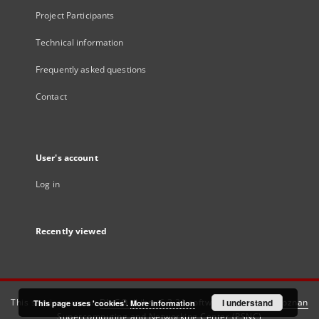
Project Participants
Technical information
Frequently asked questions
Contact
User's account
Log in
Recently viewed
This service runs on
DInGO dLibra 6.3.21
software created by
I understand
Poznan
This page uses 'cookies'.
More information
Supercomputing and Networking Center (PSNC)