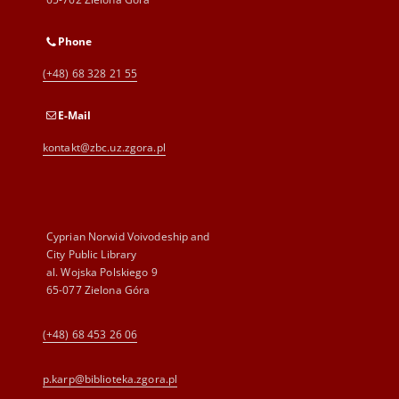
Phone
(+48) 68 328 21 55
E-Mail
kontakt@zbc.uz.zgora.pl
Cyprian Norwid Voivodeship and
City Public Library
al. Wojska Polskiego 9
65-077 Zielona Góra
(+48) 68 453 26 06
p.karp@biblioteka.zgora.pl