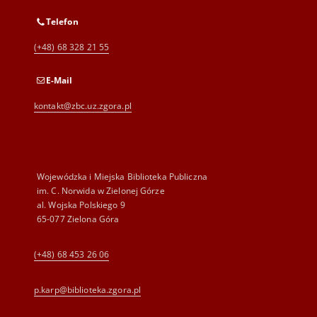
Telefon
(+48) 68 328 21 55
E-Mail
kontakt@zbc.uz.zgora.pl
Wojewódzka i Miejska Biblioteka Publiczna
im. C. Norwida w Zielonej Górze
al. Wojska Polskiego 9
65-077 Zielona Góra
(+48) 68 453 26 06
p.karp@biblioteka.zgora.pl