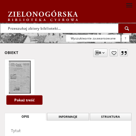
Wyszukiwanie zaawansowane
?
OBIEKT
Pokaż treść
OPIS
INFORMACJE
STRUKTURA
Tytuł: