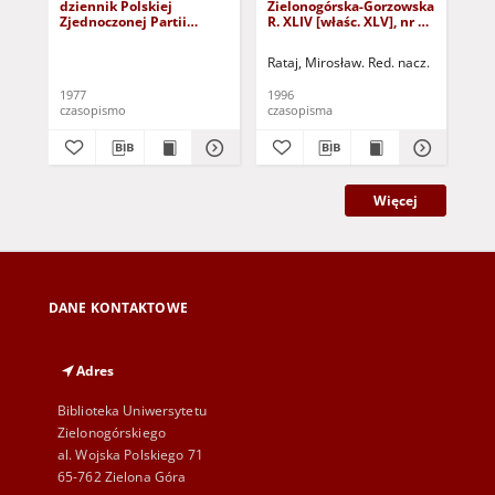
dziennik Polskiej
Zielonogórska-Gorzowska
Zi
Zjednoczonej Partii
R. XLIV [właśc. XLV], nr 52
R. 
Robotniczej : Zielona
(1 marca 1996). - Wyd. 1
(23
Góra - Gorzów R. XXVI Nr
Rataj, Mirosław. Red. nacz.
Rat
43 (23 lutego 1977). -
Wyd. A
1977
1996
199
czasopismo
czasopisma
cza
Więcej
DANE KONTAKTOWE
Adres
Biblioteka Uniwersytetu
Zielonogórskiego
al. Wojska Polskiego 71
65-762 Zielona Góra