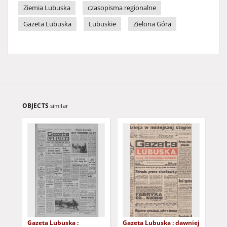
Ziemia Lubuska
czasopisma regionalne
Gazeta Lubuska
Lubuskie
Zielona Góra
OBJECTS
similar
Gazeta Lubuska :
Gazeta Lubuska : dawniej
Gaz