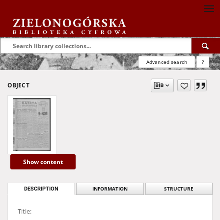
Advanced search
?
OBJECT
Show content
DESCRIPTION
INFORMATION
STRUCTURE
Title: