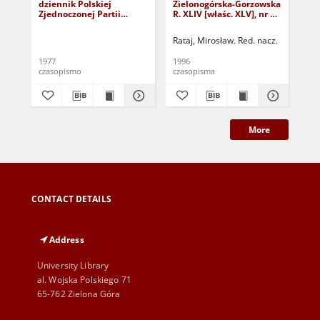
dziennik Polskiej
Zielonogórska-Gorzowska
Zi
Zjednoczonej Partii
R. XLIV [właśc. XLV], nr 52
R. 
Robotniczej : Zielona
(1 marca 1996). - Wyd. 1
(23
Góra - Gorzów R. XXVI Nr
Rataj, Mirosław. Red. nacz.
Rat
43 (23 lutego 1977). -
Wyd. A
1977
1996
199
czasopismo
czasopisma
cza
More
CONTACT DETAILS
Address
University Library
al. Wojska Polskiego 71
65-762 Zielona Góra