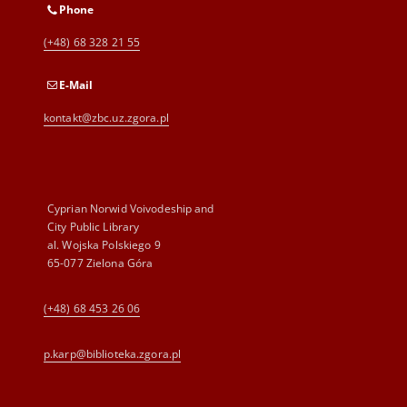
Phone
(+48) 68 328 21 55
E-Mail
kontakt@zbc.uz.zgora.pl
Cyprian Norwid Voivodeship and
City Public Library
al. Wojska Polskiego 9
65-077 Zielona Góra
(+48) 68 453 26 06
p.karp@biblioteka.zgora.pl