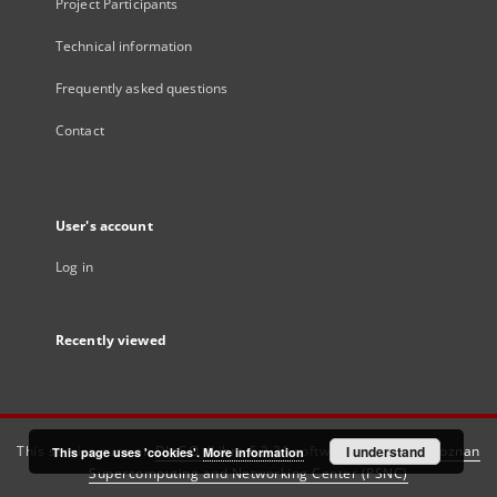
Project Participants
Technical information
Frequently asked questions
Contact
User's account
Log in
Recently viewed
This service runs on
DInGO dLibra 6.3.21
software created by
I understand
Poznan
This page uses 'cookies'.
More information
Supercomputing and Networking Center (PSNC)