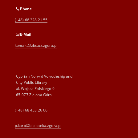
Phone
(+48) 68 328 21 55
E-Mail
kontakt@zbc.uz.zgora.pl
Cyprian Norwid Voivodeship and
City Public Library
al. Wojska Polskiego 9
65-077 Zielona Góra
(+48) 68 453 26 06
p.karp@biblioteka.zgora.pl