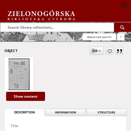
Advanced search
?
OBJECT
Show content
DESCRIPTION
INFORMATION
STRUCTURE
Title: