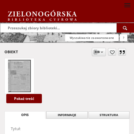
Wyszukiwanie zaawansowane
?
OBIEKT
Pokaż treść
OPIS
INFORMACJE
STRUKTURA
Tytuł: