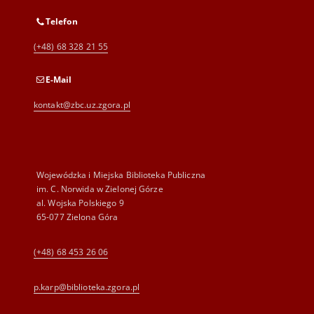
Telefon
(+48) 68 328 21 55
E-Mail
kontakt@zbc.uz.zgora.pl
Wojewódzka i Miejska Biblioteka Publiczna
im. C. Norwida w Zielonej Górze
al. Wojska Polskiego 9
65-077 Zielona Góra
(+48) 68 453 26 06
p.karp@biblioteka.zgora.pl