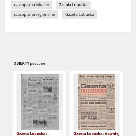
czasopisma lokalne
Ziemia Lubuska
czasopisma regionalne
Gazeta Lubuska
OBIEKTY
podobne
Gazeta Lubuska :
Gazeta Lubuska : dawniej
Gaz