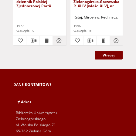
dziennik Polskiej
Zielonogórska-Gorzowska
Zi
Zjednoczonej Partii
R. XLIV [właśc. XLV], nr 52
R. 
Robotniczej : Zielona
(1 marca 1996). - Wyd. 1
(23
Góra - Gorzów R. XXVI Nr
Rataj, Mirosław. Red. nacz.
Rat
43 (23 lutego 1977). -
Wyd. A
1977
1996
199
czasopismo
czasopisma
cza
Więcej
DANE KONTAKTOWE
Adres
Biblioteka Uniwersytetu
Zielonogórskiego
al. Wojska Polskiego 71
65-762 Zielona Góra