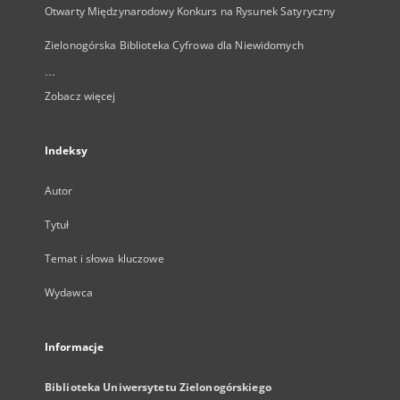
Otwarty Międzynarodowy Konkurs na Rysunek Satyryczny
Zielonogórska Biblioteka Cyfrowa dla Niewidomych
...
Zobacz więcej
Indeksy
Autor
Tytuł
Temat i słowa kluczowe
Wydawca
Informacje
Biblioteka Uniwersytetu Zielonogórskiego