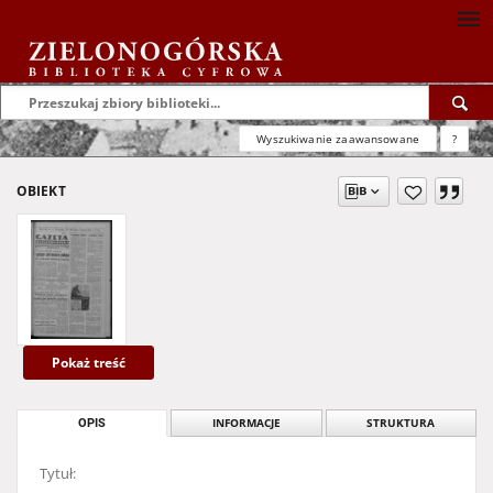
Wyszukiwanie zaawansowane
?
OBIEKT
Pokaż treść
OPIS
INFORMACJE
STRUKTURA
Tytuł: