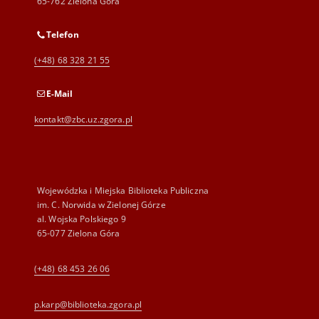
65-762 Zielona Góra
Telefon
(+48) 68 328 21 55
E-Mail
kontakt@zbc.uz.zgora.pl
Wojewódzka i Miejska Biblioteka Publiczna
im. C. Norwida w Zielonej Górze
al. Wojska Polskiego 9
65-077 Zielona Góra
(+48) 68 453 26 06
p.karp@biblioteka.zgora.pl