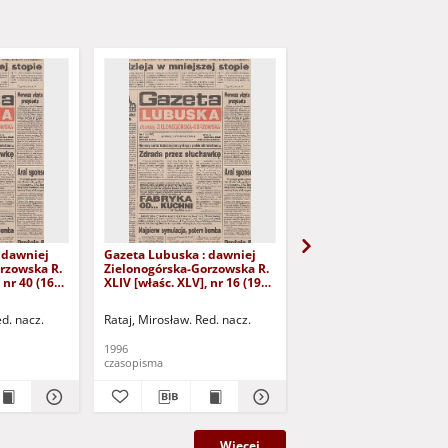
 dawniej
Gazeta Lubuska : dawniej
Gazeta Lubuska : dawn
rzowska R.
Zielonogórska-Gorzowska R.
Zielonogórska-Gorzows
 nr 40 (16
XLIV [właśc. XLV], nr 16 (19
XLI [właśc. XLII], nr 281
yd. 1
stycznia 1996). - Wyd. 1
grudnia 1993). - Wyd 1
ed. nacz.
Rataj, Mirosław. Red. nacz.
Rataj, Mirosław. Red. nac
1996
1993
czasopisma
czasopisma
Więcej