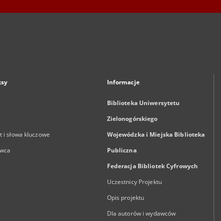
ksy
Informacje
Biblioteka Uniwersytetu
Zielonogórskiego
 i słowa kluczowe
Wojewódzka i Miejska Biblioteka
wca
Publiczna
Federacja Bibliotek Cyfrowych
Uczestnicy Projektu
Opis projektu
Dla autorów i wydawców