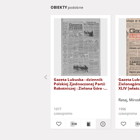
OBIEKTY
podobne
Gazeta Lubuska : dziennik
Gazeta Lub
Polskiej Zjednoczonej Partii
Zielonogór
Robotniczej : Zielona Góra -
XLIV [właśc.
Gorzów R. XXVI Nr 43 (23
marca 1996)
lutego 1977). - Wyd. A
Rataj, Miros
1977
1996
czasopismo
czasopisma