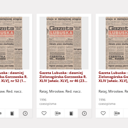
uska : dawniej
Gazeta Lubuska : dawniej
Gazeta Lubuska :
ska-Gorzowska R.
Zielonogórska-Gorzowska R.
Zielonogórska-Go
 XLV], nr 52 (1
XLIV [właśc. XLV], nr 46 (23
XLIV [właśc. XLV],
. - Wyd. 1
lutego 1996). - Wyd. 1
lutego 1996). - W
ław. Red. nacz.
Rataj, Mirosław. Red. nacz.
Rataj, Mirosław. R
1996
1996
czasopisma
czasopisma