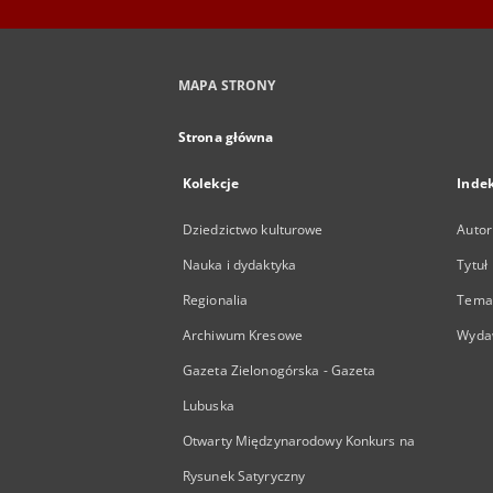
MAPA STRONY
Strona główna
Kolekcje
Inde
Dziedzictwo kulturowe
Autor
Nauka i dydaktyka
Tytuł
Regionalia
Temat
Archiwum Kresowe
Wyda
Gazeta Zielonogórska - Gazeta
Lubuska
Otwarty Międzynarodowy Konkurs na
Rysunek Satyryczny