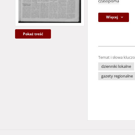
czasopisma
Więcej
Pokaż treść
Temat i słowa klucz
dzienniki lokalne
gazety regionalne