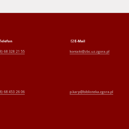
Telefon
E-Mail
8) 68 328 21 55
kontakt@zbc.uz.zgora.pl
8) 68 453 26 06
p.karp@biblioteka.zgora.pl