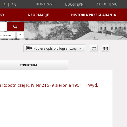
KONTRAST
ZALOGUJ SIĘ
UDOSTĘPNIJ
PL
EN
SY
INFORMACJE
HISTORIA PRZEGLĄDANIA
nsowane
?
Pobierz opis bibliograficzny
STRUKTURA
Robotniczej R. IV Nr 215 (9 sierpnia 1951). - Wyd.