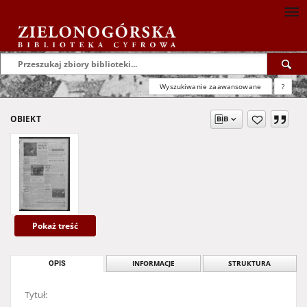
Wyszukiwanie zaawansowane
?
OBIEKT
Pokaż treść
OPIS
INFORMACJE
STRUKTURA
Tytuł: