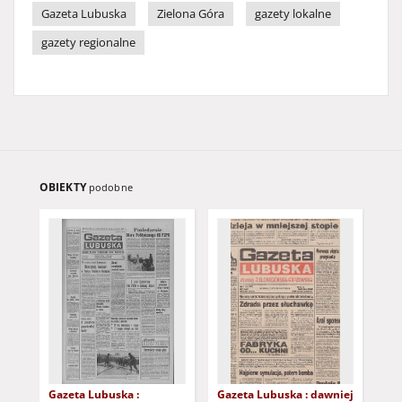
Gazeta Lubuska
Zielona Góra
gazety lokalne
gazety regionalne
OBIEKTY
podobne
Gazeta Lubuska :
Gazeta Lubuska : dawniej
Gaz