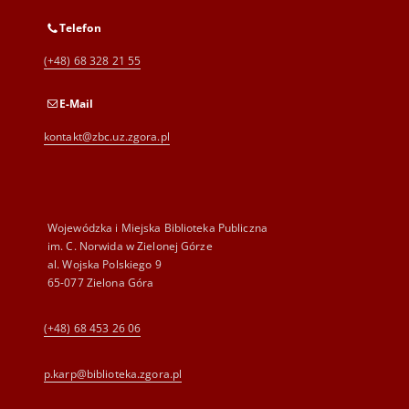
Telefon
(+48) 68 328 21 55
E-Mail
kontakt@zbc.uz.zgora.pl
Wojewódzka i Miejska Biblioteka Publiczna
im. C. Norwida w Zielonej Górze
al. Wojska Polskiego 9
65-077 Zielona Góra
(+48) 68 453 26 06
p.karp@biblioteka.zgora.pl