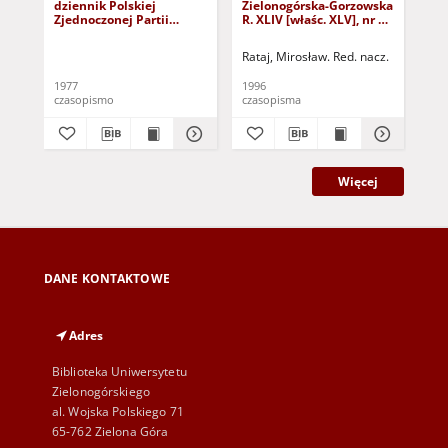
dziennik Polskiej
Zielonogórska-Gorzowska
Zi
Zjednoczonej Partii
R. XLIV [właśc. XLV], nr 52
R. 
Robotniczej : Zielona
(1 marca 1996). - Wyd. 1
(23
Góra - Gorzów R. XXVI Nr
Rataj, Mirosław. Red. nacz.
Rat
43 (23 lutego 1977). -
Wyd. A
1977
1996
199
czasopismo
czasopisma
cza
Więcej
DANE KONTAKTOWE
Adres
Biblioteka Uniwersytetu
Zielonogórskiego
al. Wojska Polskiego 71
65-762 Zielona Góra