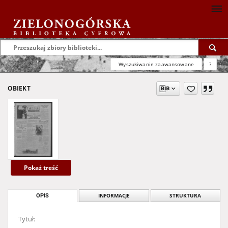
Wyszukiwanie zaawansowane
?
OBIEKT
Pokaż treść
OPIS
INFORMACJE
STRUKTURA
Tytuł: