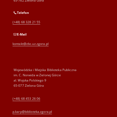
65-762 Zielona Góra
Telefon
(+48) 68 328 21 55
E-Mail
kontakt@zbc.uz.zgora.pl
Wojewódzka i Miejska Biblioteka Publiczna
im. C. Norwida w Zielonej Górze
al. Wojska Polskiego 9
65-077 Zielona Góra
(+48) 68 453 26 06
p.karp@biblioteka.zgora.pl