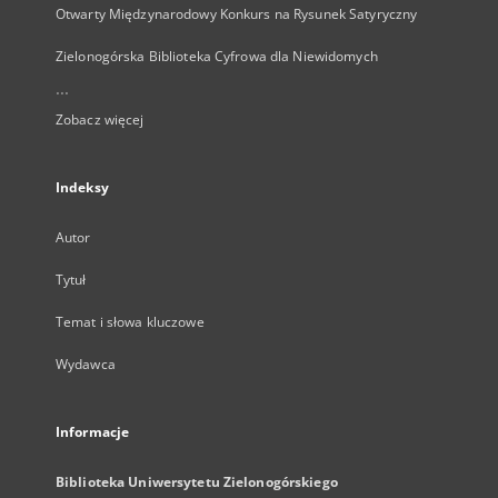
Otwarty Międzynarodowy Konkurs na Rysunek Satyryczny
Zielonogórska Biblioteka Cyfrowa dla Niewidomych
...
Zobacz więcej
Indeksy
Autor
Tytuł
Temat i słowa kluczowe
Wydawca
Informacje
Biblioteka Uniwersytetu Zielonogórskiego