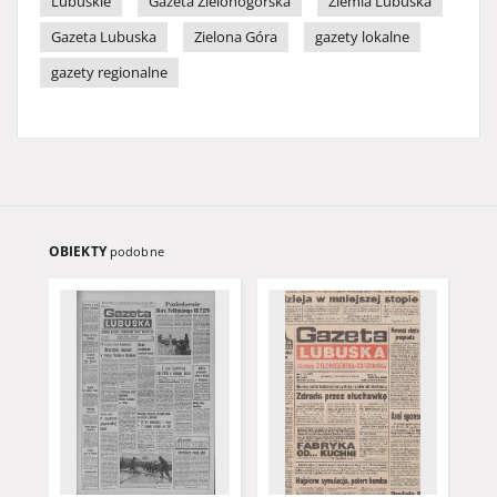
Lubuskie
Gazeta Zielonogórska
Ziemia Lubuska
Gazeta Lubuska
Zielona Góra
gazety lokalne
gazety regionalne
OBIEKTY
podobne