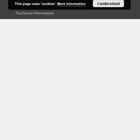
Project Participants
I understand
This page uses 'cookies'.
More information
Technical information
Frequently asked questions
Contact
User's account
Log in
Recently viewed
This service runs on
DInGO dLibra 6.3.21
software created by
Poznan
Supercomputing and Networking Center (PSNC)