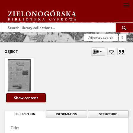
Advanced search
?
OBJECT
Show content
DESCRIPTION
INFORMATION
STRUCTURE
Title: