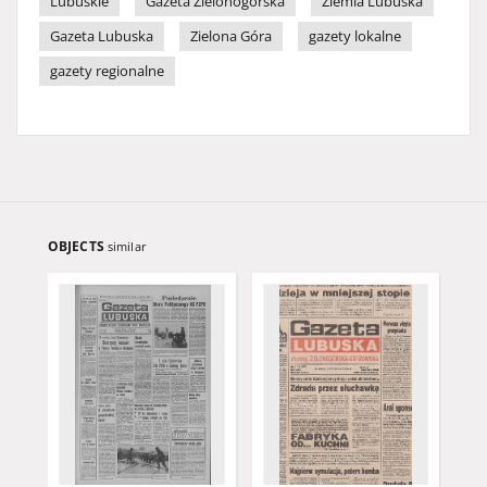
Lubuskie
Gazeta Zielonogórska
Ziemia Lubuska
Gazeta Lubuska
Zielona Góra
gazety lokalne
gazety regionalne
OBJECTS
similar