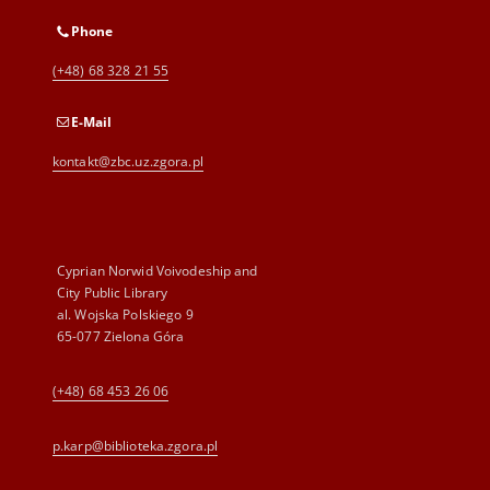
Phone
(+48) 68 328 21 55
E-Mail
kontakt@zbc.uz.zgora.pl
Cyprian Norwid Voivodeship and
City Public Library
al. Wojska Polskiego 9
65-077 Zielona Góra
(+48) 68 453 26 06
p.karp@biblioteka.zgora.pl