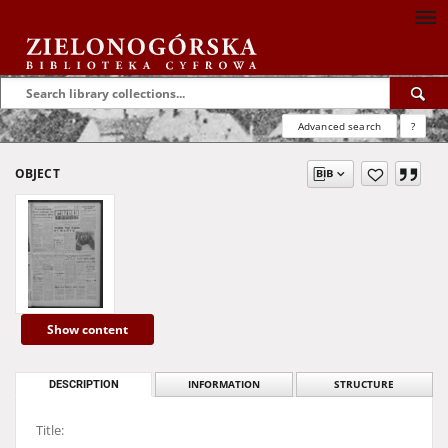
Advanced search
?
OBJECT
Show content
DESCRIPTION
INFORMATION
STRUCTURE
Title: