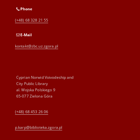
Phone
(+48) 68 328 21 55
E-Mail
kontakt@zbc.uz.zgora.pl
Cyprian Norwid Voivodeship and
City Public Library
al. Wojska Polskiego 9
65-077 Zielona Góra
(+48) 68 453 26 06
p.karp@biblioteka.zgora.pl