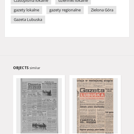
czasopisma lokalne
dzienniki lokalne
gazety lokalne
gazety regionalne
Zielona Góra
Gazeta Lubuska
OBJECTS
similar