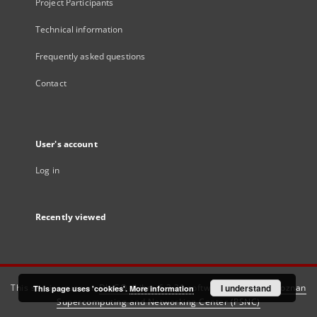
Project Participants
Technical information
Frequently asked questions
Contact
User's account
Log in
Recently viewed
This service runs on
DInGO dLibra 6.3.21
software created by
I understand
Poznan
This page uses 'cookies'.
More information
Supercomputing and Networking Center (PSNC)