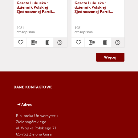
Gazeta Lubuska :
Gazeta Lubuska :
Gaz
dziennik Polskiej
dziennik Polskiej
dzi
Zjednoczonej Partii
Zjednoczonej Partii
Zje
Robotniczej : Zielona
Robotniczej : Zielona
Rob
Góra - Gorzów R. XXIX Nr
Góra - Gorzów R. XXIX Nr
Gór
241 (3 grudnia 1981). -
236 (26 listopada 1981). -
231
1981
1981
198
Wyd. A
Wyd. A
Wy
czasopisma
czasopisma
cza
Więcej
DANE KONTAKTOWE
Adres
Biblioteka Uniwersytetu
Zielonogórskiego
al. Wojska Polskiego 71
65-762 Zielona Góra