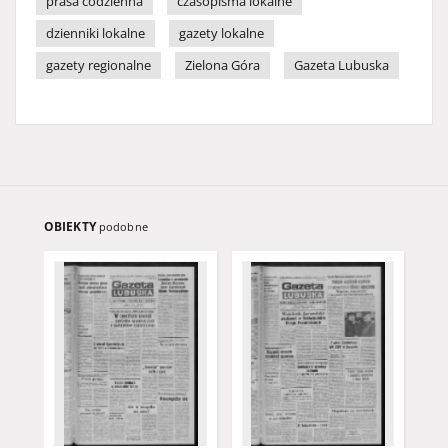
prasa codzienna
czasopisma lokalne
dzienniki lokalne
gazety lokalne
gazety regionalne
Zielona Góra
Gazeta Lubuska
OBIEKTY
podobne