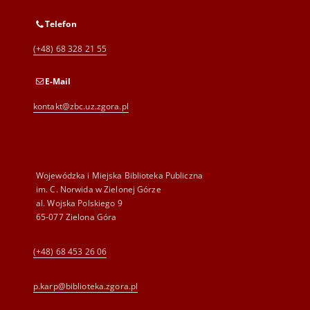
Telefon
(+48) 68 328 21 55
E-Mail
kontakt@zbc.uz.zgora.pl
Wojewódzka i Miejska Biblioteka Publiczna
im. C. Norwida w Zielonej Górze
al. Wojska Polskiego 9
65-077 Zielona Góra
(+48) 68 453 26 06
p.karp@biblioteka.zgora.pl