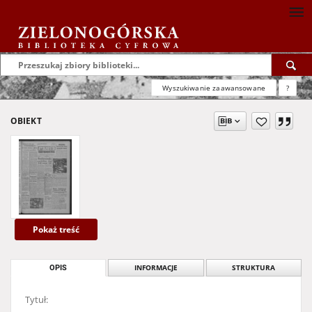
Wyszukiwanie zaawansowane
?
OBIEKT
Pokaż treść
OPIS
INFORMACJE
STRUKTURA
Tytuł: