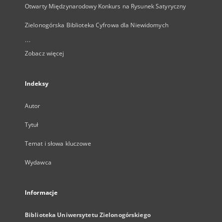
Otwarty Międzynarodowy Konkurs na Rysunek Satyryczny
Zielonogórska Biblioteka Cyfrowa dla Niewidomych
...
Zobacz więcej
Indeksy
Autor
Tytuł
Temat i słowa kluczowe
Wydawca
Informacje
Biblioteka Uniwersytetu Zielonogórskiego