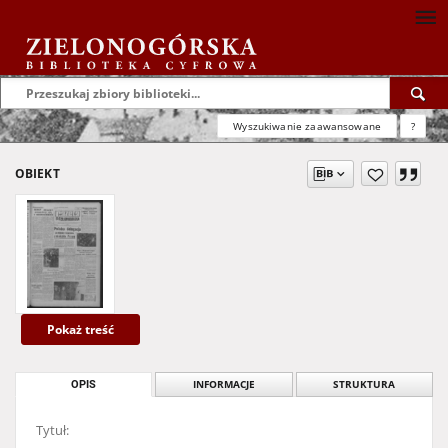
Wyszukiwanie zaawansowane
?
OBIEKT
Pokaż treść
OPIS
INFORMACJE
STRUKTURA
Tytuł: