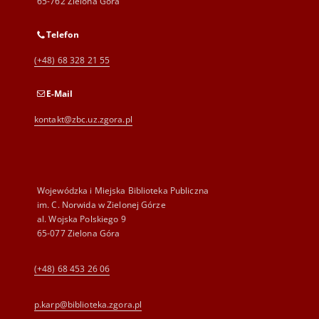
65-762 Zielona Góra
Telefon
(+48) 68 328 21 55
E-Mail
kontakt@zbc.uz.zgora.pl
Wojewódzka i Miejska Biblioteka Publiczna
im. C. Norwida w Zielonej Górze
al. Wojska Polskiego 9
65-077 Zielona Góra
(+48) 68 453 26 06
p.karp@biblioteka.zgora.pl