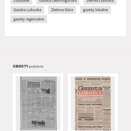
Lubuskie
Gazeta Zielonogórska
Ziemia Lubuska
Gazeta Lubuska
Zielona Góra
gazety lokalne
gazety regionalne
OBIEKTY
podobne