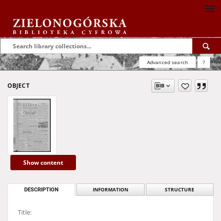
Advanced search
?
OBJECT
Show content
DESCRIPTION
INFORMATION
STRUCTURE
Title: