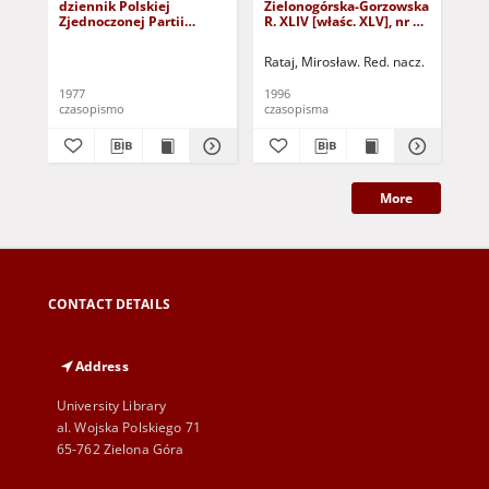
dziennik Polskiej
Zielonogórska-Gorzowska
Zi
Zjednoczonej Partii
R. XLIV [właśc. XLV], nr 52
R. 
Robotniczej : Zielona
(1 marca 1996). - Wyd. 1
(23
Góra - Gorzów R. XXVI Nr
Rataj, Mirosław. Red. nacz.
Rat
43 (23 lutego 1977). -
Wyd. A
1977
1996
199
czasopismo
czasopisma
cza
More
CONTACT DETAILS
Address
University Library
al. Wojska Polskiego 71
65-762 Zielona Góra