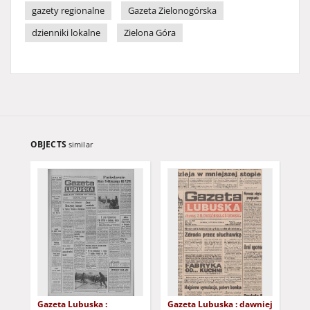
gazety regionalne
Gazeta Zielonogórska
dzienniki lokalne
Zielona Góra
OBJECTS
similar
Gazeta Lubuska :
Gazeta Lubuska : dawniej
Gaz