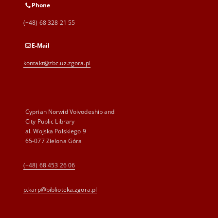
Phone
(+48) 68 328 21 55
E-Mail
kontakt@zbc.uz.zgora.pl
Cyprian Norwid Voivodeship and
City Public Library
al. Wojska Polskiego 9
65-077 Zielona Góra
(+48) 68 453 26 06
p.karp@biblioteka.zgora.pl