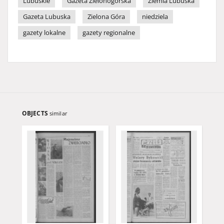
Lubuskie
Gazeta Zielonogórska
Ziemia Lubuska
Gazeta Lubuska
Zielona Góra
niedziela
gazety lokalne
gazety regionalne
OBJECTS
similar