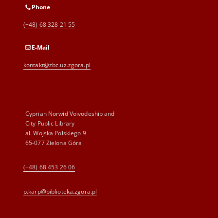
Phone
(+48) 68 328 21 55
E-Mail
kontakt@zbc.uz.zgora.pl
Cyprian Norwid Voivodeship and
City Public Library
al. Wojska Polskiego 9
65-077 Zielona Góra
(+48) 68 453 26 06
p.karp@biblioteka.zgora.pl