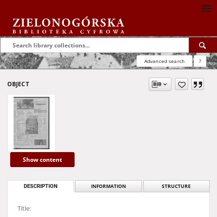
Advanced search
?
OBJECT
Show content
DESCRIPTION
INFORMATION
STRUCTURE
Title: