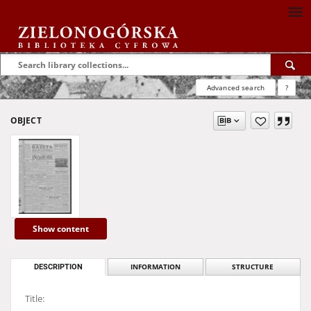
Advanced search
?
OBJECT
Show content
DESCRIPTION
INFORMATION
STRUCTURE
Title: