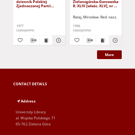
dziennik Polskiej
Zielonogórska-Gorzowska
Zi
Zjednoczonej Partii
R. XLIV [właśc. XLV], nr 52
R. 
Robotniczej : Zielona
(1 marca 1996). - Wyd. 1
(23
Góra - Gorzów R. XXVI Nr
Rataj, Mirosław. Red. nacz.
Rat
43 (23 lutego 1977). -
Wyd. A
1977
1996
199
czasopismo
czasopisma
cza
More
CONTACT DETAILS
Address
University Library
al. Wojska Polskiego 71
65-762 Zielona Góra