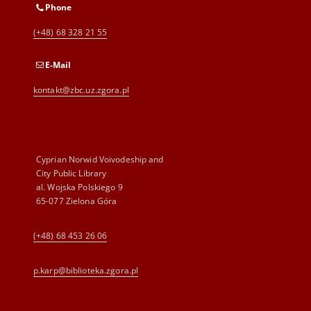
Phone
(+48) 68 328 21 55
E-Mail
kontakt@zbc.uz.zgora.pl
Cyprian Norwid Voivodeship and
City Public Library
al. Wojska Polskiego 9
65-077 Zielona Góra
(+48) 68 453 26 06
p.karp@biblioteka.zgora.pl