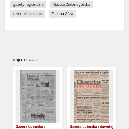
gazety regionalne
Gazeta Zielonogórska
dzienniki lokalne
Zielona Góra
OBJECTS
similar
Gazeta Lubuska :
Gazeta Lubuska : dawniej
Gaz