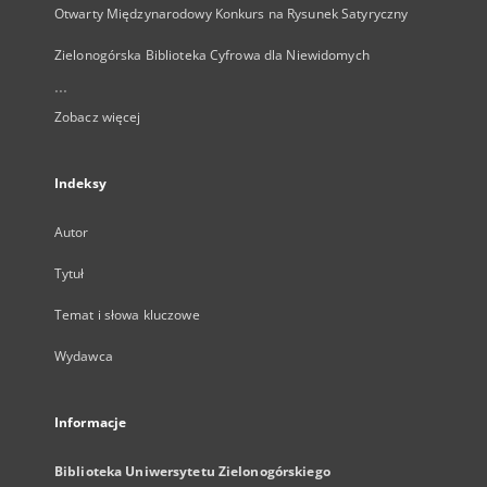
Otwarty Międzynarodowy Konkurs na Rysunek Satyryczny
Zielonogórska Biblioteka Cyfrowa dla Niewidomych
...
Zobacz więcej
Indeksy
Autor
Tytuł
Temat i słowa kluczowe
Wydawca
Informacje
Biblioteka Uniwersytetu Zielonogórskiego