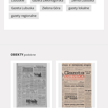
Lubuskie
Gazeta Zielonogórska
Ziemia Lubuska
Gazeta Lubuska
Zielona Góra
gazety lokalne
gazety regionalne
OBIEKTY
podobne