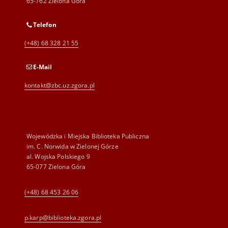
65-762 Zielona Góra
Telefon
(+48) 68 328 21 55
E-Mail
kontakt@zbc.uz.zgora.pl
Wojewódzka i Miejska Biblioteka Publiczna
im. C. Norwida w Zielonej Górze
al. Wojska Polskiego 9
65-077 Zielona Góra
(+48) 68 453 26 06
p.karp@biblioteka.zgora.pl