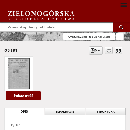
Wyszukiwanie zaawansowane
?
OBIEKT
Pokaż treść
OPIS
INFORMACJE
STRUKTURA
Tytuł: