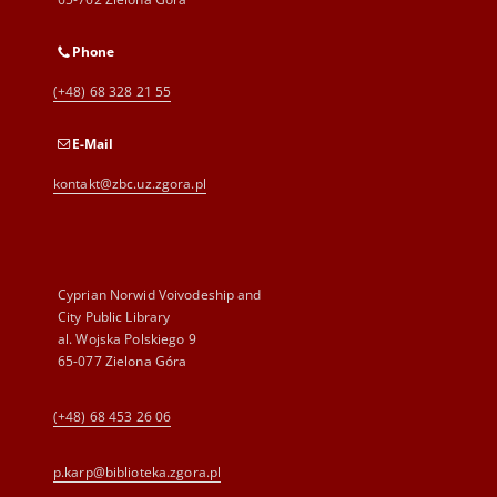
Phone
(+48) 68 328 21 55
E-Mail
kontakt@zbc.uz.zgora.pl
Cyprian Norwid Voivodeship and
City Public Library
al. Wojska Polskiego 9
65-077 Zielona Góra
(+48) 68 453 26 06
p.karp@biblioteka.zgora.pl