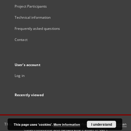
Project Participants
Technical information
Frequently asked questions
Contact
User's account
Log in
Recently viewed
This service runs on
DInGO dLibra 6.3.21
software created by
I understand
Poznan
This page uses 'cookies'.
More information
Supercomputing and Networking Center (PSNC)