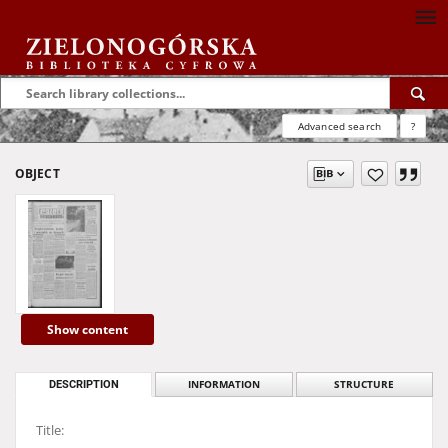
Advanced search
?
OBJECT
Show content
DESCRIPTION
INFORMATION
STRUCTURE
Title: