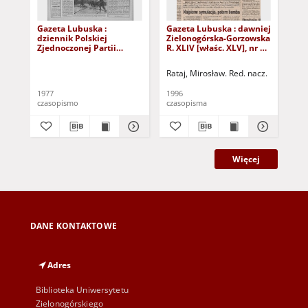
Gazeta Lubuska :
Gazeta Lubuska : dawniej
Gaz
dziennik Polskiej
Zielonogórska-Gorzowska
Zi
Zjednoczonej Partii
R. XLIV [właśc. XLV], nr 52
R. 
Robotniczej : Zielona
(1 marca 1996). - Wyd. 1
(23
Góra - Gorzów R. XXVI Nr
Rataj, Mirosław. Red. nacz.
Rat
43 (23 lutego 1977). -
Wyd. A
1977
1996
199
czasopismo
czasopisma
cza
Więcej
DANE KONTAKTOWE
Adres
Biblioteka Uniwersytetu
Zielonogórskiego