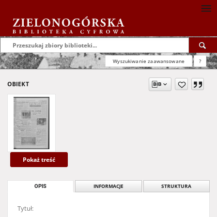
Wyszukiwanie zaawansowane
?
OBIEKT
Pokaż treść
OPIS
INFORMACJE
STRUKTURA
Tytuł: