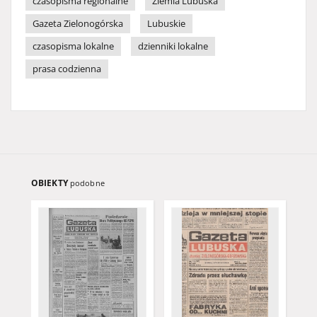
czasopisma regionalne
Ziemia Lubuska
Gazeta Zielonogórska
Lubuskie
czasopisma lokalne
dzienniki lokalne
prasa codzienna
OBIEKTY
podobne