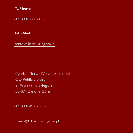
Phone
(+48) 68 328 21 55
E-Mail
kontakt@zbc.uz.zgora.pl
Cyprian Norwid Voivodeship and
City Public Library
al. Wojska Polskiego 9
65-077 Zielona Góra
(+48) 68 453 26 06
p.karp@biblioteka.zgora.pl