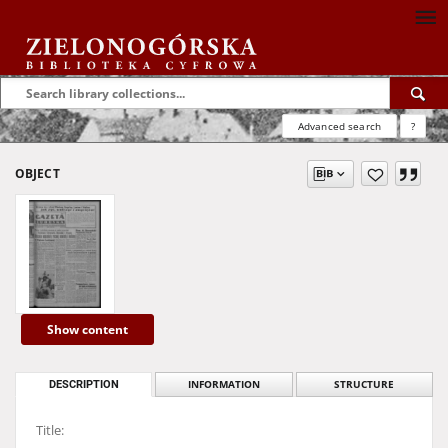
Advanced search
?
OBJECT
Show content
DESCRIPTION
INFORMATION
STRUCTURE
Title: