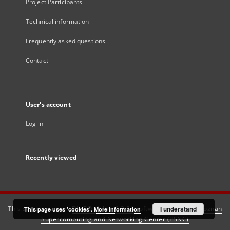
Project Participants
Technical information
Frequently asked questions
Contact
User's account
Log in
Recently viewed
This service runs on
DInGO dLibra 6.3.21
software created by
I understand
Poznan
This page uses 'cookies'.
More information
Supercomputing and Networking Center (PSNC)