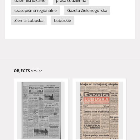
dzienniki lokalne
prasa codzienna
czasopisma regionalne
Gazeta Zielonogórska
Ziemia Lubuska
Lubuskie
OBJECTS
similar