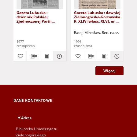
Gazeta Lubuska :
Gazeta Lubuska : dawniej
Gaz
dziennik Polskiej
Zielonogórska-Gorzowska
Zi
Zjednoczonej Partii
R. XLIV [właśc. XLV], nr 52
R. 
Robotniczej : Zielona
(1 marca 1996). - Wyd. 1
(23
Góra - Gorzów R. XXVI Nr
Rataj, Mirosław. Red. nacz.
Rat
43 (23 lutego 1977). -
Wyd. A
1977
1996
199
czasopismo
czasopisma
cza
Więcej
DANE KONTAKTOWE
Adres
Biblioteka Uniwersytetu
Zielonogórskiego