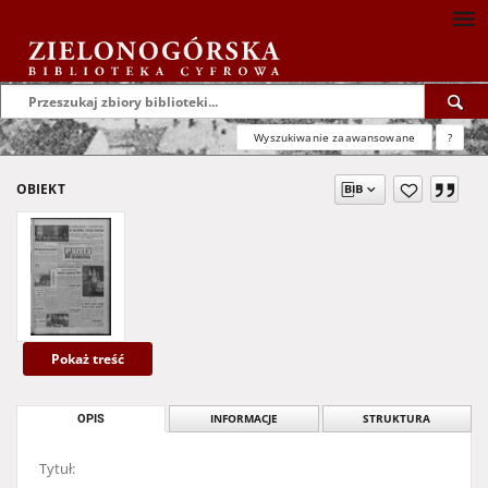
Wyszukiwanie zaawansowane
?
OBIEKT
Pokaż treść
OPIS
INFORMACJE
STRUKTURA
Tytuł: