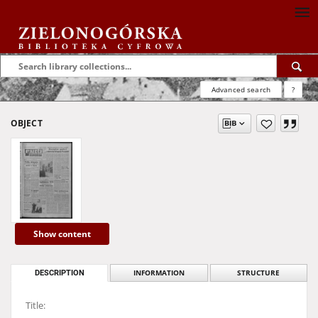
Advanced search
?
OBJECT
Show content
DESCRIPTION
INFORMATION
STRUCTURE
Title: