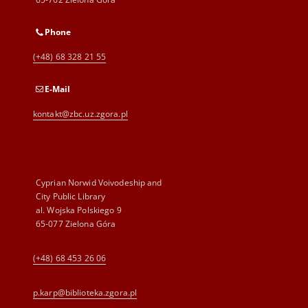
Phone
(+48) 68 328 21 55
E-Mail
kontakt@zbc.uz.zgora.pl
Cyprian Norwid Voivodeship and
City Public Library
al. Wojska Polskiego 9
65-077 Zielona Góra
(+48) 68 453 26 06
p.karp@biblioteka.zgora.pl