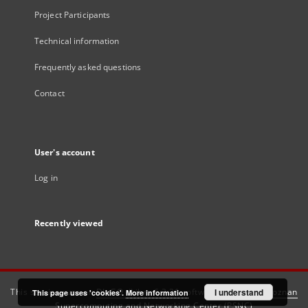
Project Participants
Technical information
Frequently asked questions
Contact
User's account
Log in
Recently viewed
This service runs on
DInGO dLibra 6.3.21
software created by
I understand
Poznan
This page uses 'cookies'.
More information
Supercomputing and Networking Center (PSNC)