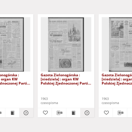
onogórska :
Gazeta Zielonogórska :
Gazeta Zielonogór
 : organ KW
[niedziela] : organ KW
[niedziela] : org
ednoczonej Partii
Polskiej Zjednoczonej Partii
Polskiej Zjednocz
 R. XII Nr 141
Robotniczej R. XII Nr 34 (9/10
Robotniczej R. XII
wca 1963). - [Wyd.
lutego 1963). - Wyd. A
lutego 1963). - [W
1963
1963
czasopisma
czasopisma