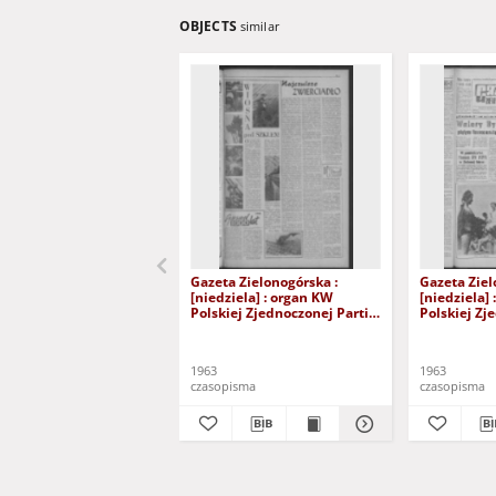
OBJECTS
similar
Gazeta Zielonogórska :
Gazeta Ziel
[niedziela] : organ KW
[niedziela]
Polskiej Zjednoczonej Partii
Polskiej Zj
Robotniczej R. XII Nr 40
Robotniczej
(16/17 lutego 1963). - [Wyd.
(15/16 czer
A]
A]
1963
1963
czasopisma
czasopisma