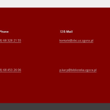
Phone
E-Mail
8) 68 328 21 55
kontakt@zbc.uz.zgora.pl
8) 68 453 26 06
p.karp@biblioteka.zgora.pl