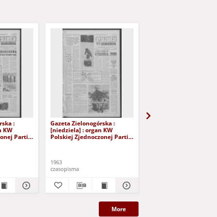
ska :
Gazeta Zielonogórska :
Gazeta Zielonogórska :
an KW
[niedziela] : organ KW
[niedziela] : organ KW
onej Partii
Polskiej Zjednoczonej Partii
Polskiej Zjednoczonej P
 Nr 28 (2/3
Robotniczej R. XII Nr 16
Robotniczej R. XII Nr 1
yd. A]
(19/20 stycznia 1963). - [Wyd.
(12/13 stycznia 1963). 
A]
A
1963
1963
czasopisma
czasopisma
More