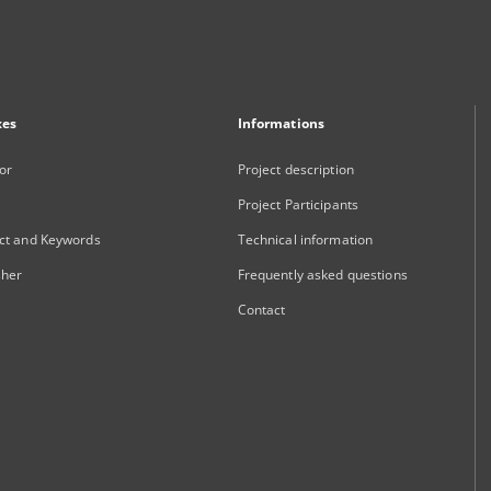
xes
Informations
or
Project description
Project Participants
ct and Keywords
Technical information
sher
Frequently asked questions
Contact