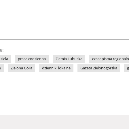
s:
ziela
prasa codzienna
Ziemia Lubuska
czasopisma regional
e
Zielona Góra
dzienniki lokalne
Gazeta Zielonogórska
g