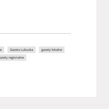
ne
Gazeta Lubuska
gazety lokalne
azety regionalne