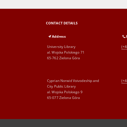
CONTACT DETAILS
Address
University Library
(+4
al. Wojska Polskiego 71
65-762 Zielona Góra
Cyprian Norwid Voivodeship and
(+4
City Public Library
al. Wojska Polskiego 9
65-077 Zielona Góra