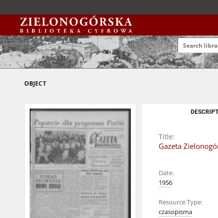
OBJECT
DESCRIPT
Title:
Gazeta Zielonogór
Date:
1956
Resource Type:
czasopisma