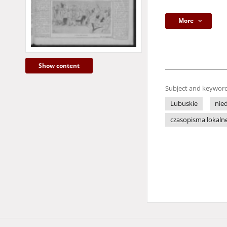
More
Show content
Subject and keyword
Lubuskie
nied
czasopisma lokaln