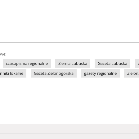
owe:
czasopisma regionalne
Ziemia Lubuska
Gazeta Lubuska
nniki lokalne
Gazeta Zielonogórska
gazety regionalne
Zielon