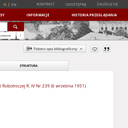
KONTRAST
ZALOGUJ SIĘ
UDOSTĘPNIJ
PL
EN
SY
INFORMACJE
HISTORIA PRZEGLĄDANIA
nsowane
?
Pobierz opis bibliograficzny
STRUKTURA
 Robotniczej R. IV Nr 239 (6 września 1951)