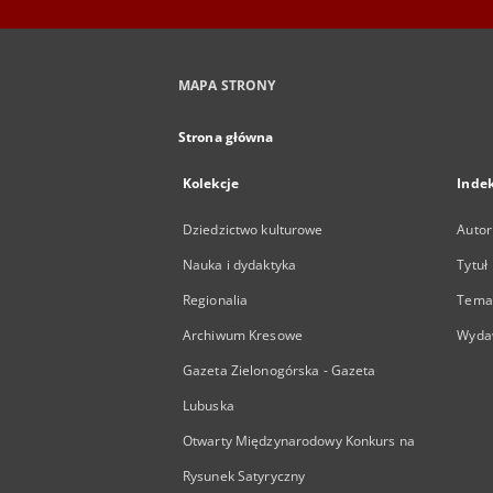
MAPA STRONY
Strona główna
Kolekcje
Inde
Dziedzictwo kulturowe
Autor
Nauka i dydaktyka
Tytuł
Regionalia
Temat
Archiwum Kresowe
Wyda
Gazeta Zielonogórska - Gazeta
Lubuska
Otwarty Międzynarodowy Konkurs na
Rysunek Satyryczny