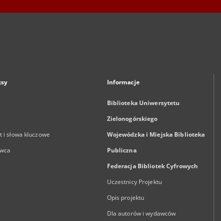
ksy
Informacje
Biblioteka Uniwersytetu
Zielonogórskiego
 i słowa kluczowe
Wojewódzka i Miejska Biblioteka
wca
Publiczna
Federacja Bibliotek Cyfrowych
Uczestnicy Projektu
Opis projektu
Dla autorów i wydawców