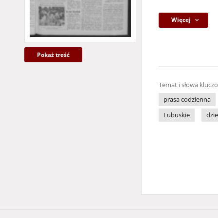
Więcej
Pokaż treść
Temat i słowa klucz
prasa codzienna
Lubuskie
dzie