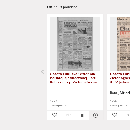
OBIEKTY
podobne
Gazeta Lubuska : dziennik
Gazeta Lub
Polskiej Zjednoczonej Partii
Zielonogór
Robotniczej : Zielona Góra -
XLIV [właśc.
Gorzów R. XXVI Nr 43 (23
marca 1996)
lutego 1977). - Wyd. A
Rataj, Miros
1977
1996
czasopismo
czasopisma