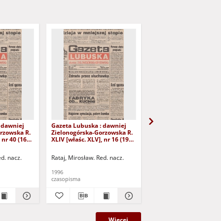
 dawniej
Gazeta Lubuska : dawniej
Gazeta Lubuska : dawn
rzowska R.
Zielonogórska-Gorzowska R.
Zielonogórska-Gorzows
 nr 40 (16
XLIV [właśc. XLV], nr 16 (19
XLI [właśc. XLII], nr 281
yd. 1
stycznia 1996). - Wyd. 1
grudnia 1993). - Wyd 1
ed. nacz.
Rataj, Mirosław. Red. nacz.
Rataj, Mirosław. Red. nac
1996
1993
czasopisma
czasopisma
Więcej