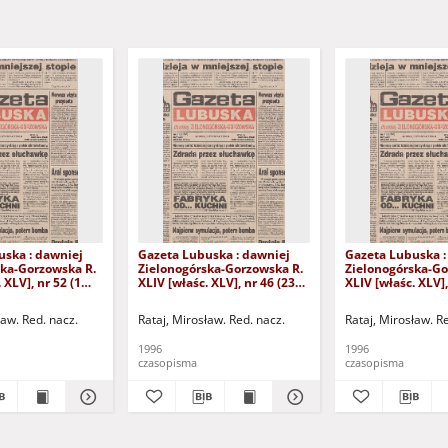
uska : dawniej
Gazeta Lubuska : dawniej
Gazeta Lubuska :
ska-Gorzowska R.
Zielonogórska-Gorzowska R.
Zielonogórska-Go
 XLV], nr 52 (1
XLIV [właśc. XLV], nr 46 (23
XLIV [właśc. XLV],
. - Wyd. 1
lutego 1996). - Wyd. 1
lutego 1996). - W
ław. Red. nacz.
Rataj, Mirosław. Red. nacz.
Rataj, Mirosław. R
1996
1996
czasopisma
czasopisma