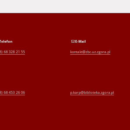
Telefon
E-Mail
8) 68 328 21 55
kontakt@zbc.uz.zgora.pl
8) 68 453 26 06
p.karp@biblioteka.zgora.pl