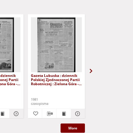
 dziennik
Gazeta Lubuska : dziennik
Gazeta Lubuska : dzie
onej Partii
Polskiej Zjednoczonej Partii
Polskiej Zjednoczonej P
lona Góra -
Robotniczej : Zielona Góra -
Robotniczej : Zielona G
r 226 (12
Gorzów R. XXIX Nr 221 (5
Gorzów R. XXIX Nr 216 
- Wyd. A
listopada 1981). - Wyd. A
października 1981). - W
1981
1981
czasopisma
czasopisma
More