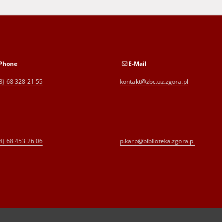
Phone
E-Mail
8) 68 328 21 55
kontakt@zbc.uz.zgora.pl
8) 68 453 26 06
p.karp@biblioteka.zgora.pl