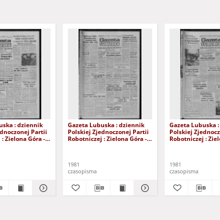
ska : dziennik
Gazeta Lubuska : dziennik
Gazeta Lubuska :
ednoczonej Partii
Polskiej Zjednoczonej Partii
Polskiej Zjednocz
: Zielona Góra -
Robotniczej : Zielona Góra -
Robotniczej : Zie
XIX Nr 236 (26
Gorzów R. XXIX Nr 231 (19
Gorzów R. XXIX N
981). - Wyd. A
listopada 1981). - Wyd. A
listopada 1981). 
1981
1981
czasopisma
czasopisma