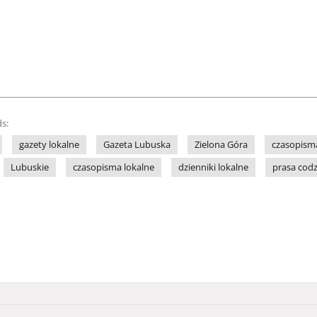
s:
gazety lokalne
Gazeta Lubuska
Zielona Góra
czasopism
Lubuskie
czasopisma lokalne
dzienniki lokalne
prasa cod