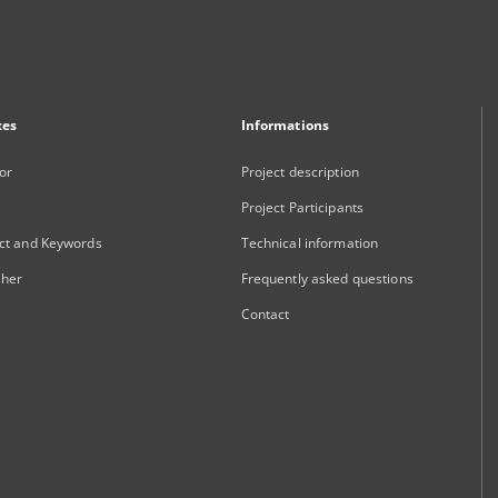
xes
Informations
or
Project description
Project Participants
ct and Keywords
Technical information
sher
Frequently asked questions
Contact