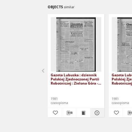
OBJECTS
similar
Gazeta Lubuska : dziennik
Gazeta Lubu
Polskiej Zjednoczonej Partii
Polskiej Zj
Robotniczej : Zielona Góra -
Robotniczej 
Gorzów R. XXIX Nr 241 (3
Gorzów R. X
grudnia 1981). - Wyd. A
listopada 1
1981
1981
czasopisma
czasopisma