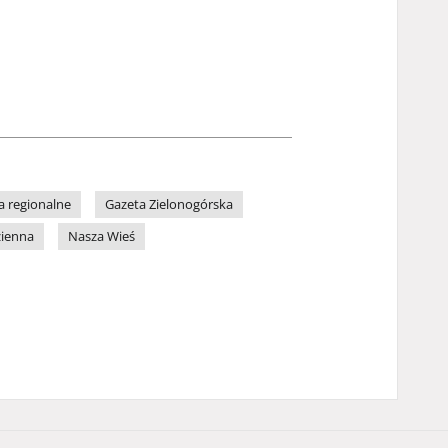
a regionalne
Gazeta Zielonogórska
zienna
Nasza Wieś