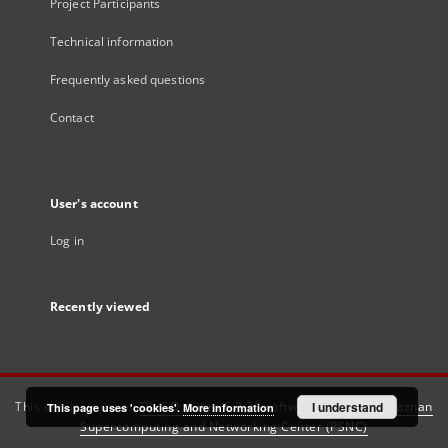
Project Participants
Technical information
Frequently asked questions
Contact
User's account
Log in
Recently viewed
This service runs on
DInGO dLibra 6.3.21
software created by
I understand
Poznan
This page uses 'cookies'.
More information
Supercomputing and Networking Center (PSNC)