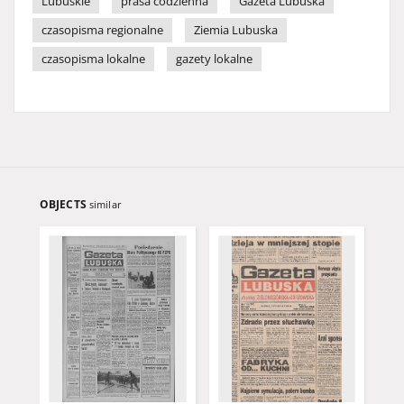
Lubuskie
prasa codzienna
Gazeta Lubuska
czasopisma regionalne
Ziemia Lubuska
czasopisma lokalne
gazety lokalne
OBJECTS
similar