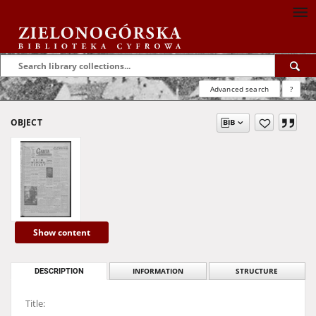
Advanced search
?
OBJECT
Show content
DESCRIPTION
INFORMATION
STRUCTURE
Title: