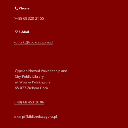
Phone
(+48) 68 328 21 55
E-Mail
kontakt@zbc.uz.zgora.pl
Cyprian Norwid Voivodeship and
City Public Library
al. Wojska Polskiego 9
65-077 Zielona Góra
(+48) 68 453 26 06
p.karp@biblioteka.zgora.pl